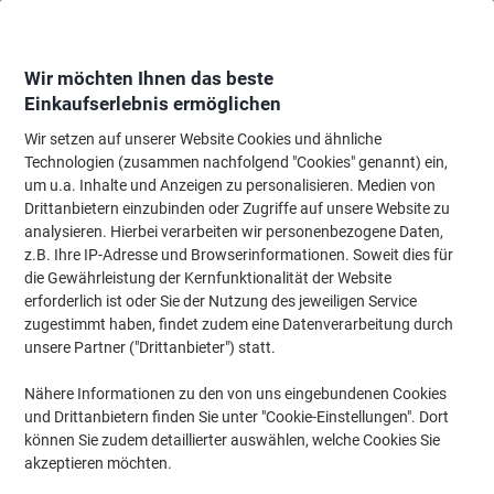
Skip
Skip
to
to
Content
Navigation
Wir möchten Ihnen das beste
Einkaufserlebnis ermöglichen
Wir setzen auf unserer Website Cookies und ähnliche
Startseite
Meetings & Präsentation
Meetings & Präsentation
Visuelle K
Technologien (zusammen nachfolgend "Cookies" genannt) ein,
um u.a. Inhalte und Anzeigen zu personalisieren. Medien von
Kerkmann Praktika A4 Prospektständer Silber 3463 720
Drittanbietern einzubinden oder Zugriffe auf unsere Website zu
(B) x 350 (T) x 1.550 (H) mm
analysieren. Hierbei verarbeiten wir personenbezogene Daten,
z.B. Ihre IP-Adresse und Browserinformationen. Soweit dies für
die Gewährleistung der Kernfunktionalität der Website
Marke:
Kerkmann
Artikelnr.:
6920541
erforderlich ist oder Sie der Nutzung des jeweiligen Service
zugestimmt haben, findet zudem eine Datenverarbeitung durch
unsere Partner ("Drittanbieter") statt.
Nähere Informationen zu den von uns eingebundenen Cookies
und Drittanbietern finden Sie unter "Cookie-Einstellungen". Dort
können Sie zudem detaillierter auswählen, welche Cookies Sie
akzeptieren möchten.