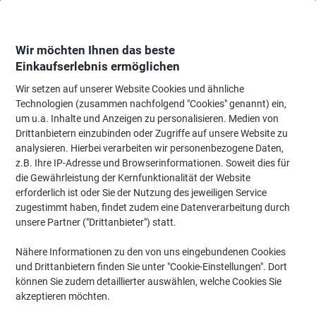
Skip
Skip
to
to
Content
Navigation
Wir möchten Ihnen das beste
Einkaufserlebnis ermöglichen
Wir setzen auf unserer Website Cookies und ähnliche
Startseite
Bürobedarf
Schreibtisch-Ausstattung
Notizbücher, Notizblöck
Technologien (zusammen nachfolgend "Cookies" genannt) ein,
um u.a. Inhalte und Anzeigen zu personalisieren. Medien von
König & Ebhardt Geschäftsbuch A4 Kariert 80 g/m² Rot
Drittanbietern einzubinden oder Zugriffe auf unsere Website zu
96 Blatt
analysieren. Hierbei verarbeiten wir personenbezogene Daten,
z.B. Ihre IP-Adresse und Browserinformationen. Soweit dies für
die Gewährleistung der Kernfunktionalität der Website
Marke:
König & Ebhardt
Artikelnr.:
600PL96
erforderlich ist oder Sie der Nutzung des jeweiligen Service
zugestimmt haben, findet zudem eine Datenverarbeitung durch
unsere Partner ("Drittanbieter") statt.
Nähere Informationen zu den von uns eingebundenen Cookies
und Drittanbietern finden Sie unter "Cookie-Einstellungen". Dort
können Sie zudem detaillierter auswählen, welche Cookies Sie
akzeptieren möchten.