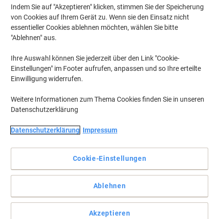
Indem Sie auf "Akzeptieren" klicken, stimmen Sie der Speicherung
von Cookies auf Ihrem Gerät zu. Wenn sie den Einsatz nicht
essentieller Cookies ablehnen möchten, wählen Sie bitte
"Ablehnen" aus.
Ihre Auswahl können Sie jederzeit über den Link "Cookie-
Einstellungen" im Footer aufrufen, anpassen und so Ihre erteilte
Einwilligung widerrufen.
Weitere Informationen zum Thema Cookies finden Sie in unseren
Datenschutzerklärung
Datenschutzerklärung
Impressum
Cookie-Einstellungen
Mit widerstandsfähigem, abwaschbarem Kunststoffeinband
Ablehnen
Das robuste und zugleich leicht zu säubernde Geschäftsbuch ist
dank seiner Unempfindlichkeit besonders für den Einsatz auf
Baustellen und in Werkstätten geeignet.
Akzeptieren