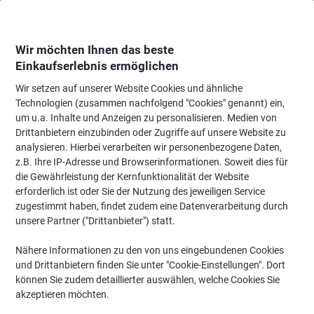
Skip
Skip
to
to
Content
Navigation
Wir möchten Ihnen das beste
Einkaufserlebnis ermöglichen
Wir setzen auf unserer Website Cookies und ähnliche
Startseite
Bürobedarf
Schreibtisch-Ausstattung
Notizbücher, Notizblöck
Technologien (zusammen nachfolgend "Cookies" genannt) ein,
um u.a. Inhalte und Anzeigen zu personalisieren. Medien von
König & Ebhardt Geschäftsbuch DIN A4 Liniert 90 g/m²
Drittanbietern einzubinden oder Zugriffe auf unsere Website zu
Blau 96 Blatt
analysieren. Hierbei verarbeiten wir personenbezogene Daten,
z.B. Ihre IP-Adresse und Browserinformationen. Soweit dies für
die Gewährleistung der Kernfunktionalität der Website
Marke:
König & Ebhardt
Artikelnr.:
601PL96
erforderlich ist oder Sie der Nutzung des jeweiligen Service
zugestimmt haben, findet zudem eine Datenverarbeitung durch
unsere Partner ("Drittanbieter") statt.
Nähere Informationen zu den von uns eingebundenen Cookies
und Drittanbietern finden Sie unter "Cookie-Einstellungen". Dort
können Sie zudem detaillierter auswählen, welche Cookies Sie
akzeptieren möchten.