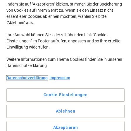
Indem Sie auf "Akzeptieren" klicken, stimmen Sie der Speicherung
von Cookies auf Ihrem Gerät zu. Wenn sie den Einsatz nicht
essentieller Cookies ablehnen möchten, wählen Sie bitte
"Ablehnen" aus.
Ihre Auswahl können Sie jederzeit über den Link "Cookie-
Einstellungen" im Footer aufrufen, anpassen und so Ihre erteilte
Einwilligung widerrufen.
Weitere Informationen zum Thema Cookies finden Sie in unseren
Datenschutzerklärung
Datenschutzerklärung
Impressum
Mit widerstandsfähigem, abwaschbarem Kunststoffeinband
Die mit einem Kunststoffeinband versehenen 96 Blatt-Bücher sind
Cookie-Einstellungen
für den Einsatz auf Baustellen oder in der Werkstatt geeignet, da
sie sehr robust und leicht zu säubern sind. Kariert = rotes Buch.
Liniert= blaues Buch.
Ablehnen
Vollständige Beschreibung lesen
Mehr Kaufen,
Mehr Sparen
Akzeptieren
pro Stück