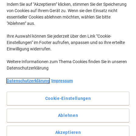
Indem Sie auf "Akzeptieren" klicken, stimmen Sie der Speicherung
von Cookies auf Ihrem Gerät zu. Wenn sie den Einsatz nicht
essentieller Cookies ablehnen möchten, wählen Sie bitte
"Ablehnen" aus.
Ihre Auswahl können Sie jederzeit über den Link "Cookie-
Einstellungen" im Footer aufrufen, anpassen und so Ihre erteilte
Einwilligung widerrufen.
Weitere Informationen zum Thema Cookies finden Sie in unseren
Datenschutzerklärung
Datenschutzerklärung
Impressum
Nachhaltige Spitzenqualität: ultrawiderstandsfähige,
umweltfreundliche e3-Emaille
Cookie-Einstellungen
Das hochwertige Legamaster Whiteboard PREMIUM PLUS besitzt
eine Oberfläche aus ultrawiderstandsfähiger, kratz- und
säureresistenter e3-Emaille.
Ablehnen
Vollständige Beschreibung lesen
Umweltaussagen
Akzeptieren