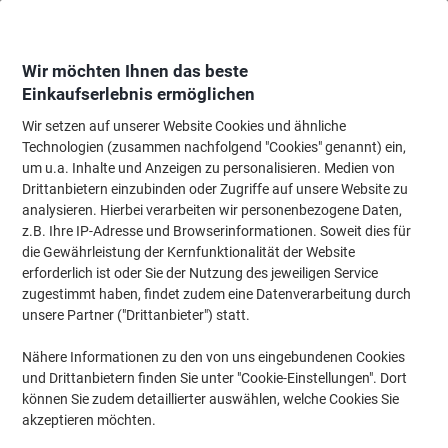
Skip
Skip
to
to
Content
Navigation
Wir möchten Ihnen das beste
Einkaufserlebnis ermöglichen
Wir setzen auf unserer Website Cookies und ähnliche
Startseite
Meetings & Präsentation
Meetings & Präsentation
Whiteboard
Technologien (zusammen nachfolgend "Cookies" genannt) ein,
um u.a. Inhalte und Anzeigen zu personalisieren. Medien von
Legamaster Premium Plus Whiteboard Wandmontiert
Drittanbietern einzubinden oder Zugriffe auf unsere Website zu
Magnetisch Emaille Einseitig 120 (B) x 90 (H) cm
analysieren. Hierbei verarbeiten wir personenbezogene Daten,
z.B. Ihre IP-Adresse und Browserinformationen. Soweit dies für
die Gewährleistung der Kernfunktionalität der Website
Marke:
Legamaster
Artikelnr.:
5182425
erforderlich ist oder Sie der Nutzung des jeweiligen Service
zugestimmt haben, findet zudem eine Datenverarbeitung durch
unsere Partner ("Drittanbieter") statt.
Nachhaltig
Nähere Informationen zu den von uns eingebundenen Cookies
Restposten
und Drittanbietern finden Sie unter "Cookie-Einstellungen". Dort
können Sie zudem detaillierter auswählen, welche Cookies Sie
akzeptieren möchten.