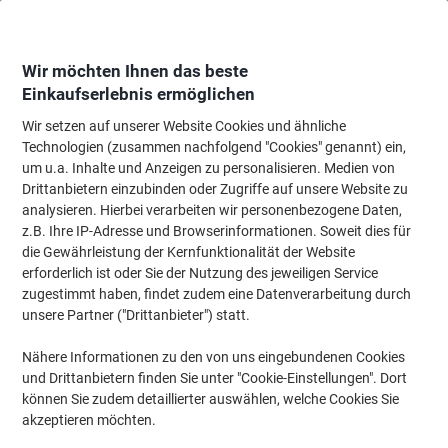
Skip
Skip
to
to
Content
Navigation
Wir möchten Ihnen das beste
Einkaufserlebnis ermöglichen
Wir setzen auf unserer Website Cookies und ähnliche
Startseite
Ordnung & Archivierung
Ordner & Mappen
Hängemappen & Z
Technologien (zusammen nachfolgend "Cookies" genannt) ein,
um u.a. Inhalte und Anzeigen zu personalisieren. Medien von
Leitz Plus Uni-Box Hängeregisterbox A4 20 Mappen
Drittanbietern einzubinden oder Zugriffe auf unsere Website zu
Kunststoff Grau 36,5 x 17 x 27,3 cm
analysieren. Hierbei verarbeiten wir personenbezogene Daten,
z.B. Ihre IP-Adresse und Browserinformationen. Soweit dies für
die Gewährleistung der Kernfunktionalität der Website
Marke:
Leitz
Artikelnr.:
1908-GU
erforderlich ist oder Sie der Nutzung des jeweiligen Service
zugestimmt haben, findet zudem eine Datenverarbeitung durch
unsere Partner ("Drittanbieter") statt.
Nähere Informationen zu den von uns eingebundenen Cookies
und Drittanbietern finden Sie unter "Cookie-Einstellungen". Dort
können Sie zudem detaillierter auswählen, welche Cookies Sie
akzeptieren möchten.