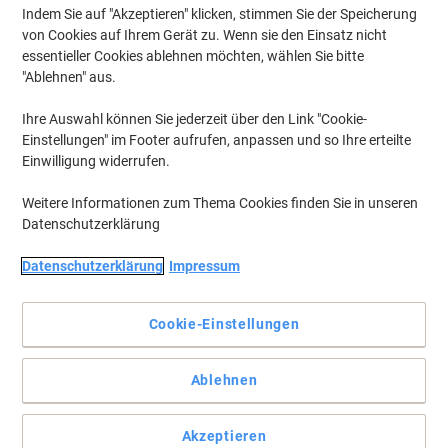
Indem Sie auf "Akzeptieren" klicken, stimmen Sie der Speicherung
von Cookies auf Ihrem Gerät zu. Wenn sie den Einsatz nicht
essentieller Cookies ablehnen möchten, wählen Sie bitte
"Ablehnen" aus.
Ihre Auswahl können Sie jederzeit über den Link "Cookie-
Einstellungen" im Footer aufrufen, anpassen und so Ihre erteilte
Einwilligung widerrufen.
Weitere Informationen zum Thema Cookies finden Sie in unseren
Datenschutzerklärung
Datenschutzerklärung
Impressum
Cookie-Einstellungen
Clevere, robuste Archivierungslösung von Leitz
Ablehnen
Diese graue Hängeregisterbox Plus von Leitz fasst bis zu 35 Akten
und ist ideal für ein vollständiges und organisiertes Archiv.
Vollständige Beschreibung lesen
Akzeptieren