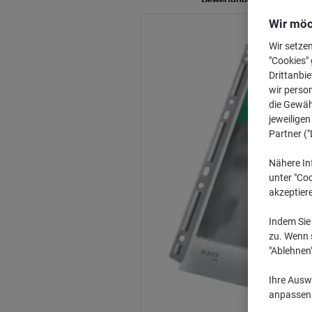
Wir möc
Wir setze
"Cookies" 
Drittanbie
wir perso
die Gewähr
jeweilige
Partner ("
Nähere In
unter "Coo
akzeptier
Indem Sie 
zu. Wenn s
"Ablehnen
Ihre Auswa
anpassen u