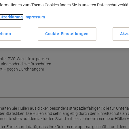
nformationen zum Thema Cookies finden Sie in unseren Datenschutzerkl
utzerklärung
Impressum
ehnen
Cookie-Einstellungen
Akze
rbter PVC-Weichfolie packen
taloge oder dicke Broschüren.
rkt – gegen Durchhängen!
halten Sie Hüllen aus dicker, besonders strapazierfähiger Folie für Unterla
der Statistiken. Die Hüllen sind sehr langlebig durch den Einreißschutz a
okumente stets auf dem aktuellen Stand mit Leitz, ohne immer neue Hülle
nter Farbe sorgt dafür, dass Ihre Dokumente optimal geschützt und dennoc