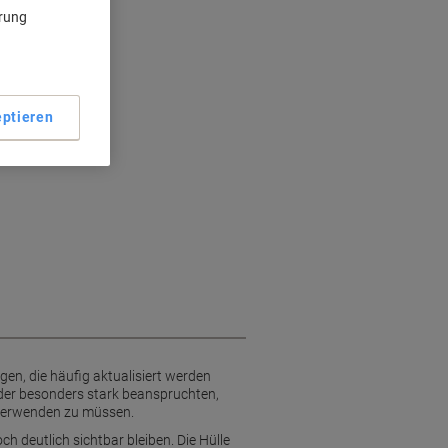
ärung
ptieren
gen, die häufig aktualisiert werden
n der besonders stark beanspruchten,
n verwenden zu müssen.
h deutlich sichtbar bleiben. Die Hülle