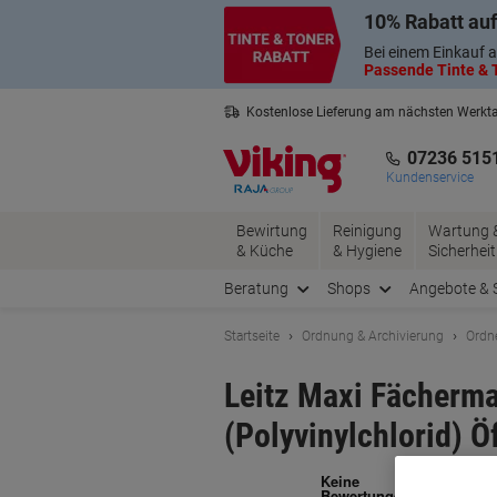
Skip
Skip
10% Rabatt auf
to
to
Content
Navigation
Bei einem Einkauf a
Passende Tinte & T
Kostenlose Lieferung am nächsten Werkt
2 Jahre Garantie auf alle Produkte
07236 515
Kundenservice
Bewirtung
Reinigung
Wartung 
& Küche
& Hygiene
Sicherheit
Beratung
Shops
Angebote & 
Startseite
Ordnung & Archivierung
Ordn
Leitz Maxi Fächerma
(Polyvinylchlorid) 
Ma