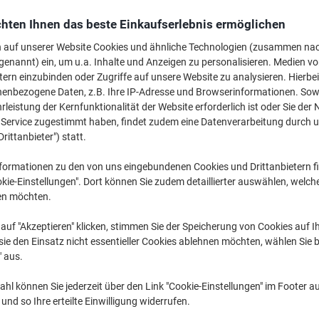
Mehr Kaufen,
Mehr Sparen
hten Ihnen das beste Einkaufserlebnis ermöglichen
€ 13,99
pro Pack
Ab 5 Pack
n auf unserer Website Cookies und ähnliche Technologien (zusammen na
€ 16,79 inkl. USt
genannt) ein, um u.a. Inhalte und Anzeigen zu personalisieren. Medien v
tern einzubinden oder Zugriffe auf unsere Website zu analysieren. Hierbei
nenbezogene Daten, z.B. Ihre IP-Adresse und Browserinformationen. Sowe
Menge
exkl. USt
leistung der Kernfunktionalität der Website erforderlich ist oder Sie der
Pack
1-2
€ 15,49
n Service zugestimmt haben, findet zudem eine Datenverarbeitung durch 
Drittanbieter") statt.
Pack
3-4
€ 14,79
-4%
formationen zu den von uns eingebundenen Cookies und Drittanbietern fi
Pack
5+
€ 13,99
-9%
kie-Einstellungen". Dort können Sie zudem detaillierter auswählen, welch
en möchten.
Aktuell verfügbar
Vor 15:00 Uhr be
auf "Akzeptieren" klicken, stimmen Sie der Speicherung von Cookies auf 
Menge
ie den Einsatz nicht essentieller Cookies ablehnen möchten, wählen Sie b
" aus.
Zu einer Liste
hl können Sie jederzeit über den Link "Cookie-Einstellungen" im Footer au
nd so Ihre erteilte Einwilligung widerrufen.
Lieferinformationen
Zahlu