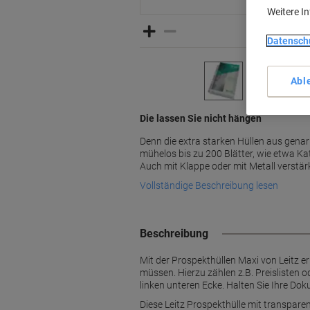
Weitere I
Datensch
Abl
Die lassen Sie nicht hängen
Denn die extra starken Hüllen aus gena
mühelos bis zu 200 Blätter, wie etwa Ka
Auch mit Klappe oder mit Metall verstä
Vollständige Beschreibung lesen
Beschreibung
Mit der Prospekthüllen Maxi von Leitz er
müssen. Hierzu zählen z.B. Preislisten o
linken unteren Ecke. Halten Sie Ihre D
Diese Leitz Prospekthülle mit transpare