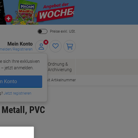
Close
Preise exkl. USt.
Mein Konto
elden/Registrieren
e sich Ihre exklusiven
ersand
Ordnung &
Bürobedarf
– jetzt anmelden.
Archivierung
Bestellen mit Artikelnummer
n Konto
g?
Jetzt registrieren
 Metall, PVC