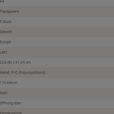
A4
Transparent
3 Stück
Gelocht
Europe
Leitz
23,6 (B) x 31 (H) cm
Metall, PVC (Polyvinylchlorid)
170 Mikron
Glatt
Öffnung oben
Fächermappe