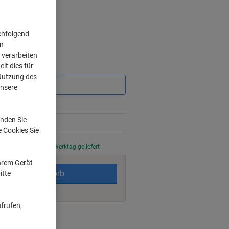
chfolgend
on
 verarbeiten
it dies für
Sie
sparen
 Nutzung des
unsere
nden Sie
e Cookies Sie
stellt, am nächsten Werktag geliefert
Ihrem Gerät
In den Warenkorb
itte
frufen,
ngsmöglichkeiten