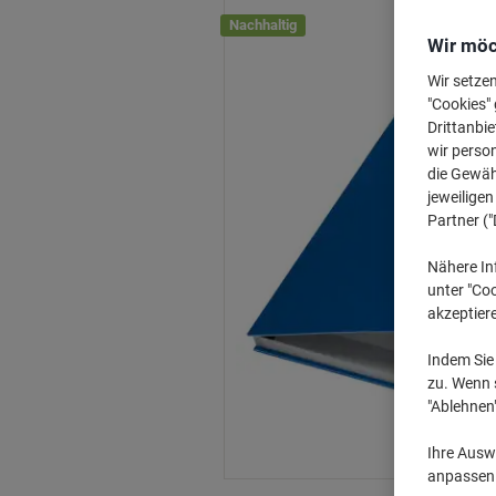
Nachhaltig
Wir möc
Wir setze
"Cookies" 
Drittanbie
wir perso
die Gewähr
jeweilige
Partner ("
Nähere In
unter "Coo
akzeptier
Indem Sie 
zu. Wenn s
"Ablehnen
Ihre Auswa
anpassen u