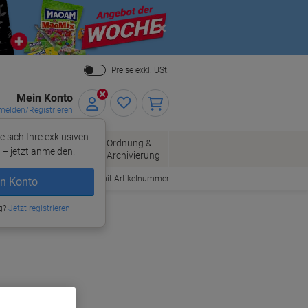
Close
Preise exkl. USt.
Mein Konto
elden/Registrieren
e sich Ihre exklusiven
ersand
Ordnung &
Bürobedarf
– jetzt anmelden.
Archivierung
Bestellen mit Artikelnummer
n Konto
g?
Jetzt registrieren