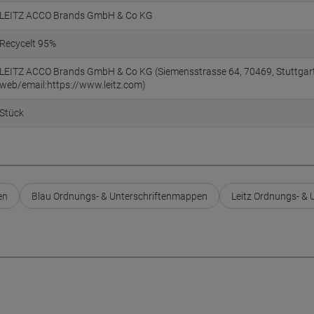
LEITZ ACCO Brands GmbH & Co KG
Recycelt 95%
LEITZ ACCO Brands GmbH & Co KG (Siemensstrasse 64, 70469, Stuttgart
web/email:https://www.leitz.com)
Stück
en
Blau Ordnungs- & Unterschriftenmappen
Leitz Ordnungs- &