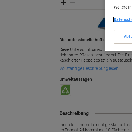
Weitere I
Datensch
Abl
Die professionelle Aufbewahrung für 
Diese Unterschriftsmappe bestehend aus 
dehnbarer Rücken, sehr flexibel. Der Ei
kaschierter Pappe besitzt ein austausc
Vollständige Beschreibung lesen
Umweltaussagen
Beschreibung
Ihnen fehlt noch die richtige Mappe für
im Format A4 kommt mit 10 Fächern zu