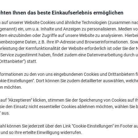
€ 31,49
pro Stück
Ab 3 Stück
hten Ihnen das beste Einkaufserlebnis ermöglichen
€ 37,79 inkl. USt
n auf unserer Website Cookies und ähnliche Technologien (zusammen na
genannt) ein, um u.a. Inhalte und Anzeigen zu personalisieren. Medien v
Menge
exkl. USt
tern einzubinden oder Zugriffe auf unsere Website zu analysieren. Hierbei
Stück
1-2
€ 32,49
nenbezogene Daten, z.B. Ihre IP-Adresse und Browserinformationen. Sowe
leistung der Kernfunktionalität der Website erforderlich ist oder Sie der
Stück
3+
€ 31,49
-3%
n Service zugestimmt haben, findet zudem eine Datenverarbeitung durch 
Drittanbieter") statt.
Aktuell verfügbar
Vor 15:00 Uhr be
formationen zu den von uns eingebundenen Cookies und Drittanbietern fi
Menge
kie-Einstellungen". Dort können Sie zudem detaillierter auswählen, welch
en möchten.
Zu einer Liste
auf "Akzeptieren" klicken, stimmen Sie der Speicherung von Cookies auf 
ie den Einsatz nicht essentieller Cookies ablehnen möchten, wählen Sie b
Lieferinformationen
Zahlu
" aus.
Haupteigenschaften
hl können Sie jederzeit über den Link "Cookie-Einstellungen" im Footer au
Zehn Fächer für optimale Or
nd so Ihre erteilte Einwilligung widerrufen.
Dehnbarer Rücken für hohen 