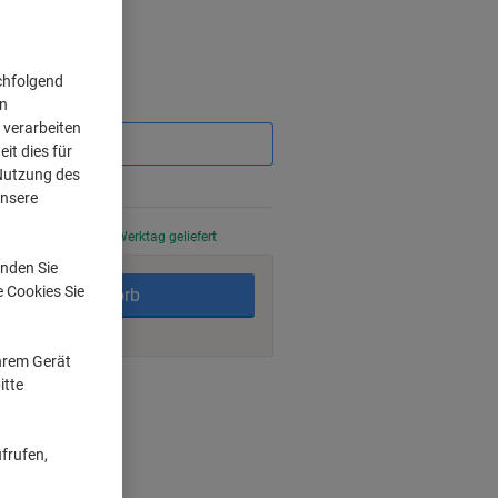
chfolgend
on
Sie
sparen
 verarbeiten
it dies für
 Nutzung des
unsere
stellt, am nächsten Werktag geliefert
nden Sie
e Cookies Sie
In den Warenkorb
Ihrem Gerät
itte
ngsmöglichkeiten
frufen,
ganisation
Füllbedarf