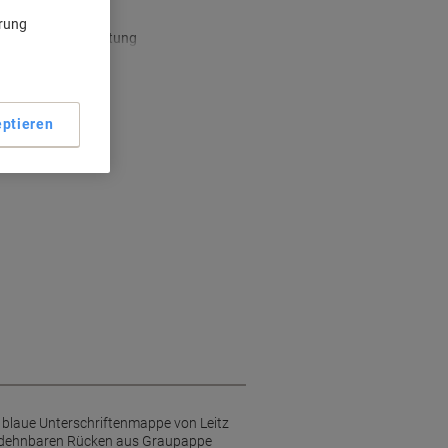
gegen Einreißen
ärung
ividuelle Beschriftung
ptieren
e blaue Unterschriftenmappe von Leitz
n dehnbaren Rücken aus Graupappe