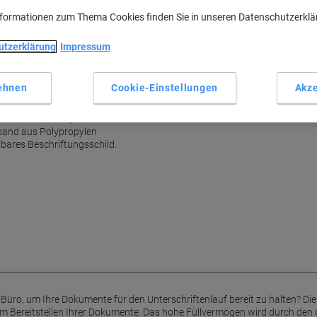
Robuster Kunststoffüberzug 
nformationen zum Thema Cookies finden Sie in unseren Datenschutzerkl
Aufklappbares Fenster für ind
Mehr anzeigen
utzerklärung
Impressum
ehnen
Cookie-Einstellungen
Akze
Ihre Geschäftsdokumente
10 Fächern ist, wie ihr
nband aus Polypropylen
hbares Beschriftungsschild.
s Büro, um Ihre Dokumente für den Unterschriftenlauf bereit zu halten? Di
m Bereitstellen Ihrer Dokumente. Das hohe Füllvermögen wird durch de