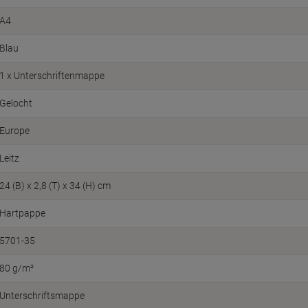
A4
Blau
1 x Unterschriftenmappe
Gelocht
Europe
Leitz
24 (B) x 2,8 (T) x 34 (H) cm
Hartpappe
5701-35
80 g/m²
Unterschriftsmappe