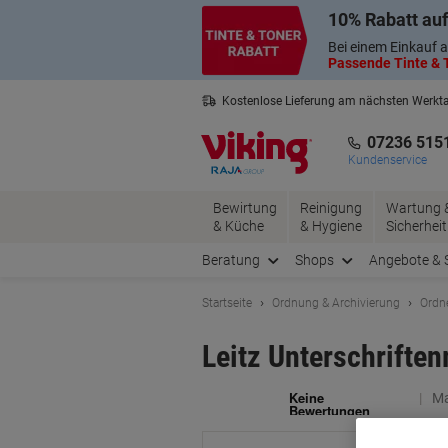
Skip
Skip
10% Rabatt auf
to
to
Content
Navigation
Bei einem Einkauf a
Passende Tinte & T
Kostenlose Lieferung am nächsten Werkt
2 Jahre Garantie auf alle Produkte
07236 515
Kundenservice
Bewirtung
Reinigung
Wartung 
& Küche
& Hygiene
Sicherheit
Beratung
Shops
Angebote & 
Startseite
Ordnung & Archivierung
Ordn
Leitz Unterschrifte
Ma