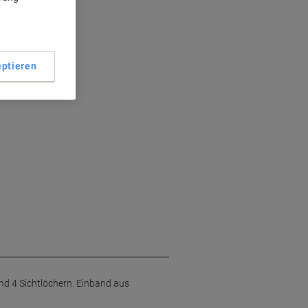
ptieren
d 4 Sichtlöchern. Einband aus