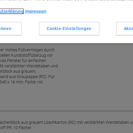
utzerklärung
Impressum
ehnen
Cookie-Einstellungen
Akze
 ideal für jede Abteilung
her. Hohes Füllvermögen durch
iellen Kunststoffüberzug vor
res Fenster für einfachen
Mit verstärkten Wendetaben und
herblock aus grauem,
band aus Graupappe (RC). Für
340 x 16 mm. Farbe: rot.
Fächerblock aus grauem Löschkarton (RC) mit verstärkten Wendetaben un
ff PP, 10 Fächer.