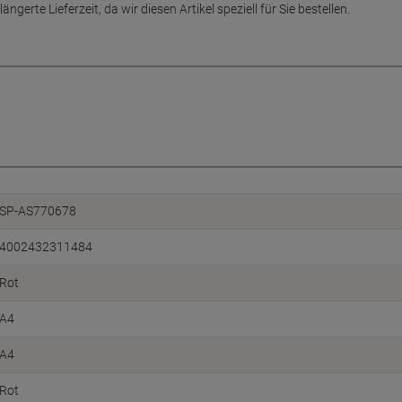
ängerte Lieferzeit, da wir diesen Artikel speziell für Sie bestellen.
SP-AS770678
4002432311484
Rot
A4
A4
Rot