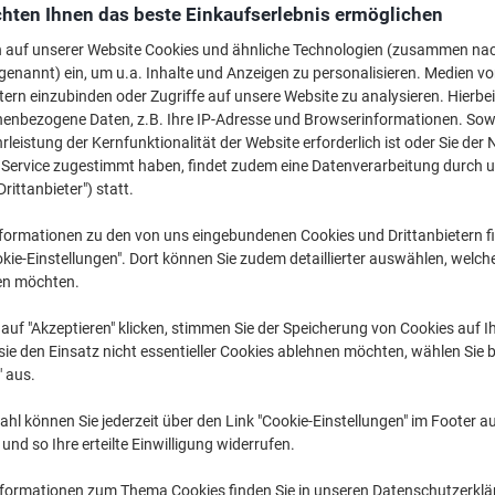
€ 39,69
pro Stück
hten Ihnen das beste Einkaufserlebnis ermöglichen
€ 47,63 inkl. USt
n auf unserer Website Cookies und ähnliche Technologien (zusammen na
genannt) ein, um u.a. Inhalte und Anzeigen zu personalisieren. Medien v
Aktuell verfügbar
Lieferung 3-7 We
tern einzubinden oder Zugriffe auf unsere Website zu analysieren. Hierbei
nenbezogene Daten, z.B. Ihre IP-Adresse und Browserinformationen. Sowe
Versand durch Lieferanten
leistung der Kernfunktionalität der Website erforderlich ist oder Sie der
n Service zugestimmt haben, findet zudem eine Datenverarbeitung durch 
Menge
Drittanbieter") statt.
Zu einer Liste
formationen zu den von uns eingebundenen Cookies und Drittanbietern fi
kie-Einstellungen". Dort können Sie zudem detaillierter auswählen, welch
en möchten.
Lieferinformationen
Zahlu
auf "Akzeptieren" klicken, stimmen Sie der Speicherung von Cookies auf 
ie den Einsatz nicht essentieller Cookies ablehnen möchten, wählen Sie b
" aus.
hl können Sie jederzeit über den Link "Cookie-Einstellungen" im Footer au
nd so Ihre erteilte Einwilligung widerrufen.
nformationen zum Thema Cookies finden Sie in unseren Datenschutzerkl