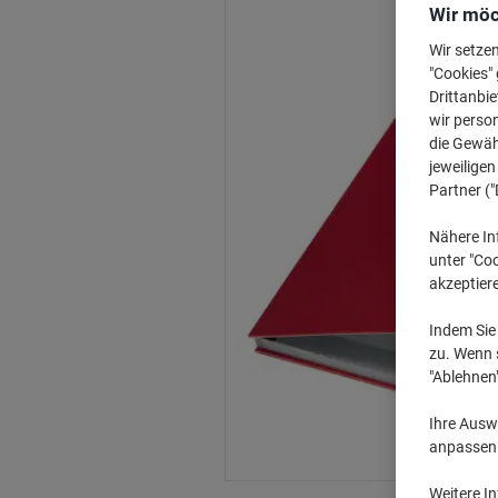
Wir möc
Wir setze
"Cookies" 
Drittanbie
wir perso
die Gewähr
jeweilige
Partner ("
Nähere In
unter "Coo
akzeptier
Indem Sie 
zu. Wenn s
"Ablehnen
Ihre Auswa
anpassen u
Weitere I