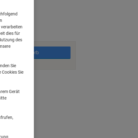
chfolgend
on
rktage
 verarbeiten
it dies für
 Nutzung des
unsere
In den Warenkorb
nden Sie
e Cookies Sie
ngsmöglichkeiten
Ihrem Gerät
itte
frufen,
ärung