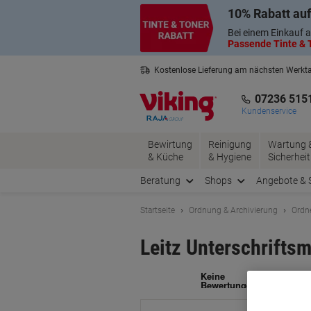
Skip
Skip
10% Rabatt auf
to
to
Content
Navigation
Bei einem Einkauf a
Passende Tinte & T
Kostenlose Lieferung am nächsten Werkt
2 Jahre Garantie auf alle Produkte
07236 515
Kundenservice
Bewirtung
Reinigung
Wartung 
& Küche
& Hygiene
Sicherheit
Beratung
Shops
Angebote & 
Startseite
Ordnung & Archivierung
Ordn
Leitz Unterschrifts
Ma