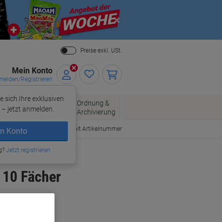
Close
Preise exkl. USt.
Mein Konto
elden/Registrieren
e sich Ihre exklusiven
ersand
Ordnung &
Bürobedarf
– jetzt anmelden.
Archivierung
Bestellen mit Artikelnummer
n Konto
g?
Jetzt registrieren
 10 Fächer