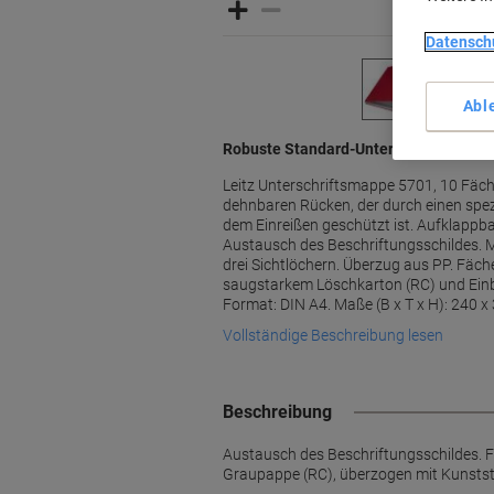
Datensch
Abl
Robuste Standard-Unterschriftenmappe
Leitz Unterschriftsmappe 5701, 10 Fäc
dehnbaren Rücken, der durch einen spez
dem Einreißen geschützt ist. Aufklappba
Austausch des Beschriftungsschildes. 
drei Sichtlöchern. Überzug aus PP. Fäc
saugstarkem Löschkarton (RC) und Ein
Format: DIN A4. Maße (B x T x H): 240 x 
Vollständige Beschreibung lesen
Beschreibung
Austausch des Beschriftungsschildes. 
Graupappe (RC), überzogen mit Kunststo