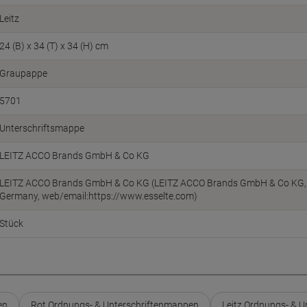
Leitz
24 (B) x 34 (T) x 34 (H) cm
Graupappe
5701
Unterschriftsmappe
LEITZ ACCO Brands GmbH & Co KG
LEITZ ACCO Brands GmbH & Co KG (LEITZ ACCO Brands GmbH & Co KG, Si
Germany, web/email:https://www.esselte.com)
Stück
en
Rot Ordnungs- & Unterschriftenmappen
Leitz Ordnungs- & 