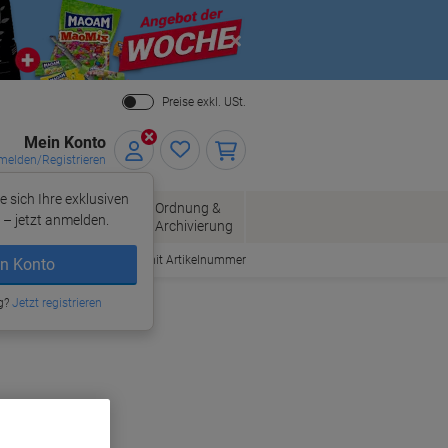
Close
Preise exkl. USt.
Mein Konto
elden/Registrieren
e sich Ihre exklusiven
ersand
Ordnung &
Bürobedarf
– jetzt anmelden.
Archivierung
Bestellen mit Artikelnummer
n Konto
g?
Jetzt registrieren