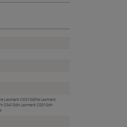
he Lexmark CX510dthe Lexmark
rk CS410dn Lexmark CS310dn
e