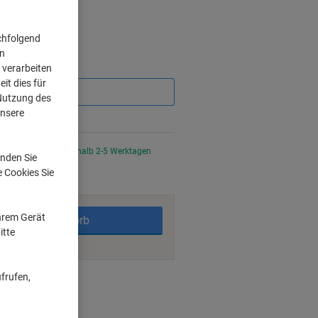
chfolgend
on
Sie
 verarbeiten
sparen
it dies für
 Nutzung des
unsere
%
tellt, Lieferzeit innerhalb 2-5 Werktagen
nden Sie
e Cookies Sie
Ihrem Gerät
In den Warenkorb
itte
frufen,
ngsmöglichkeiten