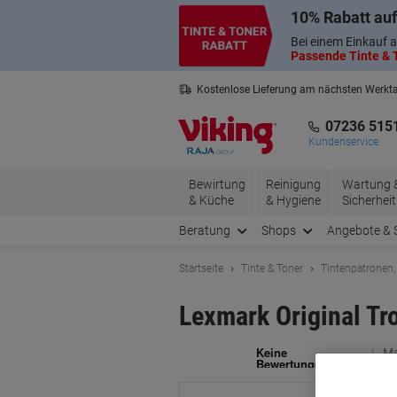
Skip
Skip
10% Rabatt auf
to
to
Content
Navigation
Bei einem Einkauf a
Passende Tinte & T
Kostenlose Lieferung am nächsten Werkt
2 Jahre Garantie auf alle Produkte
07236 515
Kundenservice
Bewirtung
Reinigung
Wartung 
& Küche
& Hygiene
Sicherheit
Beratung
Shops
Angebote & 
Startseite
Tinte & Toner
Tintenpatronen,
Lexmark Original T
Ma