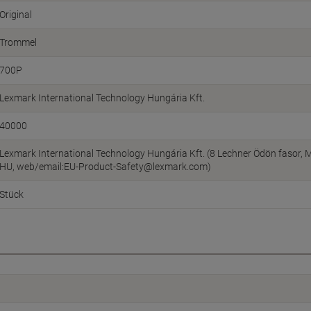
Original
Trommel
700P
Lexmark International Technology Hungária Kft.
40000
Lexmark International Technology Hungária Kft. (8 Lechner Ödön fasor, M
HU, web/email:EU-Product-Safety@lexmark.com)
Stück