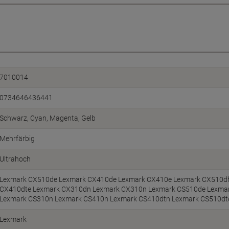
7010014
0734646436441
Schwarz
Cyan
Magenta
Gelb
Mehrfärbig
Ultrahoch
Lexmark CX510de Lexmark CX410de Lexmark CX410e Lexmark CX510d
CX410dte Lexmark CX310dn Lexmark CX310n Lexmark CS510de Lexma
Lexmark CS310n Lexmark CS410n Lexmark CS410dtn Lexmark CS510dt
Lexmark