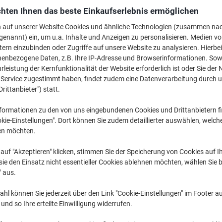
€ 284,99
pro Stück
hten Ihnen das beste Einkaufserlebnis ermöglichen
Ab 3 Stück
€ 341,99 inkl. USt
n auf unserer Website Cookies und ähnliche Technologien (zusammen na
genannt) ein, um u.a. Inhalte und Anzeigen zu personalisieren. Medien v
Menge
exkl. USt
tern einzubinden oder Zugriffe auf unsere Website zu analysieren. Hierbei
nenbezogene Daten, z.B. Ihre IP-Adresse und Browserinformationen. Sowe
Stück
1-2
€ 294,99
leistung der Kernfunktionalität der Website erforderlich ist oder Sie der
n Service zugestimmt haben, findet zudem eine Datenverarbeitung durch 
Stück
3+
€ 284,99
-3
Drittanbieter") statt.
Aktuell verfügbar
Vor 17:00 Uhr bes
formationen zu den von uns eingebundenen Cookies und Drittanbietern fi
kie-Einstellungen". Dort können Sie zudem detaillierter auswählen, welch
Versand durch Lieferanten
en möchten.
Menge
auf "Akzeptieren" klicken, stimmen Sie der Speicherung von Cookies auf 
ie den Einsatz nicht essentieller Cookies ablehnen möchten, wählen Sie b
Zu einer Liste
" aus.
hl können Sie jederzeit über den Link "Cookie-Einstellungen" im Footer au
Lieferinformationen
Zahlu
nd so Ihre erteilte Einwilligung widerrufen.
Haupteigenschaften