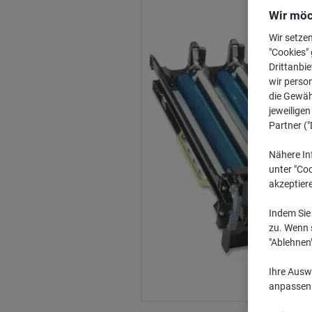
Wir möc
Wir setze
"Cookies" 
Drittanbie
wir perso
die Gewähr
jeweilige
Partner ("
Nähere In
unter "Coo
akzeptier
Indem Sie 
zu. Wenn s
"Ablehnen
Ihre Auswa
anpassen u