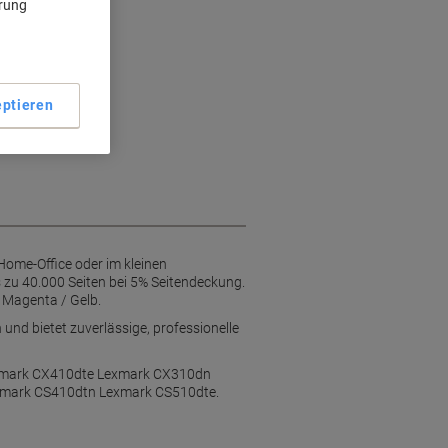
ärung
t
ät
n
ptieren
Home-Office oder im kleinen
s zu 40.000 Seiten bei 5% Seitendeckung.
/ Magenta / Gelb.
 und bietet zuverlässige, professionelle
xmark CX410dte Lexmark CX310dn
mark CS410dtn Lexmark CS510dte.