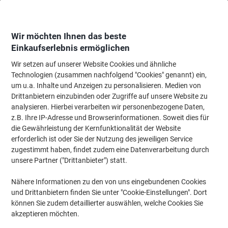
Skip
Skip
to
to
Content
Navigation
Wir möchten Ihnen das beste
Einkaufserlebnis ermöglichen
Wir setzen auf unserer Website Cookies und ähnliche
Startseite
Ordnung & Archivierung
Ordner & Mappen
Präsentation
K
Technologien (zusammen nachfolgend "Cookies" genannt) ein,
um u.a. Inhalte und Anzeigen zu personalisieren. Medien von
magnetoplan Klemmschiene Catch-Ball Silber
Drittanbietern einzubinden oder Zugriffe auf unsere Website zu
Aluminium 1.000 mm
analysieren. Hierbei verarbeiten wir personenbezogene Daten,
z.B. Ihre IP-Adresse und Browserinformationen. Soweit dies für
die Gewährleistung der Kernfunktionalität der Website
Marke:
magnetoplan
Artikelnr.:
SP-21009100
erforderlich ist oder Sie der Nutzung des jeweiligen Service
zugestimmt haben, findet zudem eine Datenverarbeitung durch
unsere Partner ("Drittanbieter") statt.
Nähere Informationen zu den von uns eingebundenen Cookies
und Drittanbietern finden Sie unter "Cookie-Einstellungen". Dort
können Sie zudem detaillierter auswählen, welche Cookies Sie
akzeptieren möchten.