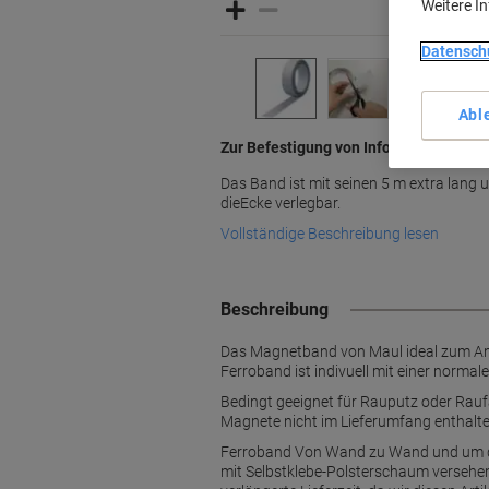
Weitere I
Datensch
Abl
Zur Befestigung von Informationen mi
Das Band ist mit seinen 5 m extra lan
dieEcke verlegbar.
Vollständige Beschreibung lesen
Beschreibung
Das Magnetband von Maul ideal zum Anbr
Ferroband ist indivuell mit einer norma
Bedingt geeignet für Rauputz oder Rauf
Magnete nicht im Lieferumfang enthalte
Ferroband Von Wand zu Wand und um die
mit Selbstklebe-Polsterschaum versehen