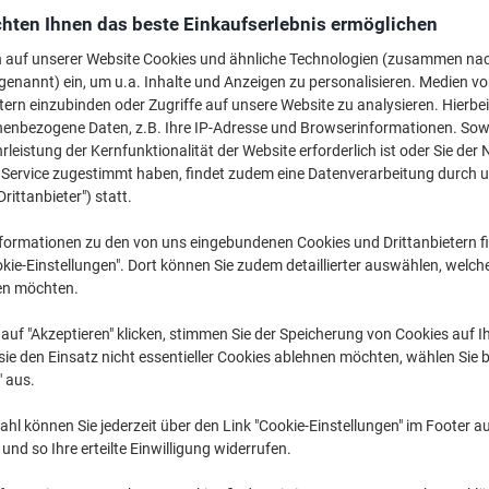
€ 14,99
pro Stück
hten Ihnen das beste Einkaufserlebnis ermöglichen
Ab 3 Stück
€ 17,99 inkl. USt
n auf unserer Website Cookies und ähnliche Technologien (zusammen na
€ 3,00 / m exkl. USt
genannt) ein, um u.a. Inhalte und Anzeigen zu personalisieren. Medien v
tern einzubinden oder Zugriffe auf unsere Website zu analysieren. Hierbei
Menge
exkl. USt
nenbezogene Daten, z.B. Ihre IP-Adresse und Browserinformationen. Sowe
leistung der Kernfunktionalität der Website erforderlich ist oder Sie der
Stück
1
€ 16,99
n Service zugestimmt haben, findet zudem eine Datenverarbeitung durch 
Drittanbieter") statt.
Stück
2
€ 15,99
-5%
Stück
3+
€ 14,99
-11
formationen zu den von uns eingebundenen Cookies und Drittanbietern fi
kie-Einstellungen". Dort können Sie zudem detaillierter auswählen, welch
en möchten.
Aktuell verfügbar
Lieferung 2-3 We
auf "Akzeptieren" klicken, stimmen Sie der Speicherung von Cookies auf 
Menge
ie den Einsatz nicht essentieller Cookies ablehnen möchten, wählen Sie b
" aus.
Zu einer Liste
hl können Sie jederzeit über den Link "Cookie-Einstellungen" im Footer au
Lieferinformationen
Zahlu
nd so Ihre erteilte Einwilligung widerrufen.