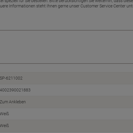
ikel speziell für Sie bestellen. Bitte berücksichtigen Sie weiterhin, dass d
uere Informationen steht Ihnen gerne unser Customer Service Center un
SP-6211002
4002390021883
Zum Ankleben
Weiß
Weiß