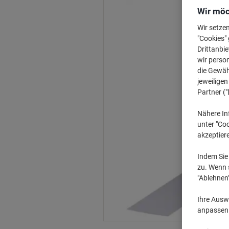
Wir möc
Wir setze
"Cookies" 
Drittanbie
wir perso
die Gewähr
jeweilige
Partner ("
Nähere In
unter "Coo
akzeptier
Indem Sie 
zu. Wenn s
"Ablehnen
Ihre Auswa
anpassen u