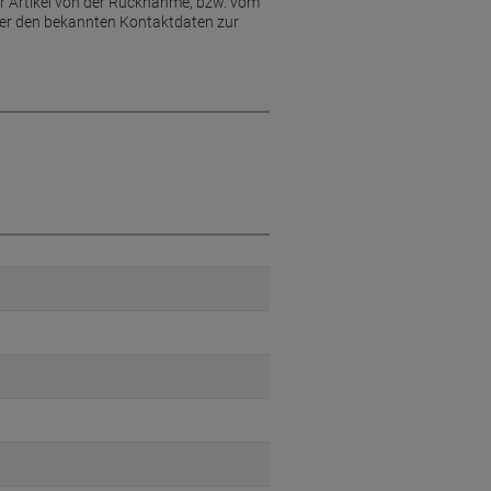
ieser Artikel von der Rücknahme, bzw. vom
ter den bekannten Kontaktdaten zur