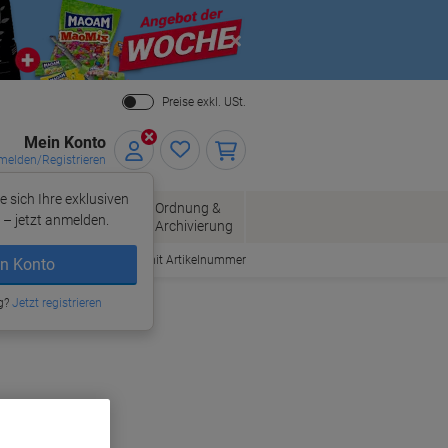
Close
Preise exkl. USt.
Mein Konto
elden/Registrieren
e sich Ihre exklusiven
ersand
Ordnung &
Bürobedarf
– jetzt anmelden.
Archivierung
Bestellen mit Artikelnummer
n Konto
g?
Jetzt registrieren