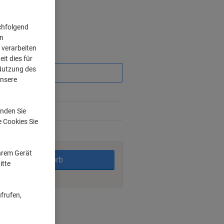
chfolgend
on
 verarbeiten
Sie
it dies für
sparen
 Nutzung des
unsere
%
nden Sie
e Cookies Sie
rktage
Ihrem Gerät
In den Warenkorb
itte
frufen,
ngsmöglichkeiten