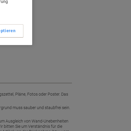
ärung
ptieren
zettel, Pläne, Fotos oder Poster. Das
rgrund muss sauber und staubfrei sein.
 Zum Ausgleich von Wand-Unebenheiten
 bitten Sie um Verständnis für die