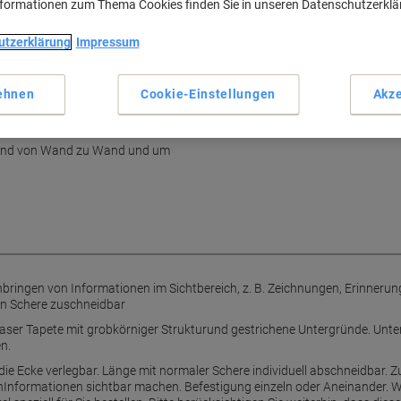
nformationen zum Thema Cookies finden Sie in unseren Datenschutzerkl
utzerklärung
Impressum
ehnen
Cookie-Einstellungen
Akze
t Magneten
g und von Wand zu Wand und um
ingen von Informationen im Sichtbereich, z. B. Zeichnungen, Erinnerungs
len Schere zuschneidbar
aser Tapete mit grobkörniger Strukturund gestrichene Untergründe. Unte
n.
 Ecke verlegbar. Länge mit normaler Schere individuell abschneidbar.
Informationen sichtbar machen. Befestigung einzeln oder Aneinander. Wir