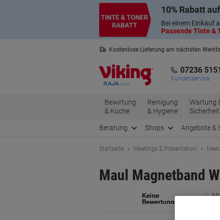
Skip
Skip
10% Rabatt auf
to
to
Content
Navigation
Bei einem Einkauf a
Passende Tinte & T
Kostenlose Lieferung am nächsten Werkt
2 Jahre Garantie auf alle Produkte
07236 515
Kundenservice
Bewirtung
Reinigung
Wartung 
& Küche
& Hygiene
Sicherheit
Beratung
Shops
Angebote & 
Startseite
Meetings & Präsentation
Meet
Maul Magnetband We
Ma