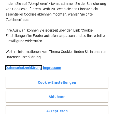
Indem Sie auf "Akzeptieren" klicken, stimmen Sie der Speicherung
von Cookies auf Ihrem Gerät zu. Wenn sie den Einsatz nicht
essentieller Cookies ablehnen möchten, wählen Sie bitte
"Ablehnen" aus.
Ihre Auswahl können Sie jederzeit über den Link "Cookie-
Einstellungen" im Footer aufrufen, anpassen und so Ihre erteilte
Einwilligung widerrufen.
Weitere Informationen zum Thema Cookies finden Sie in unseren
Datenschutzerklärung
+
7
mehr
Datenschutzerklärung
Impressum
Perfekt für Laptops und Geschäftsreisen
Cookie-Einstellungen
Monolith Laptop Rucksack Motion II verfügt über eine starke
Polsterung, die Laptops bis zu 15.6 Zoll schützt. Material aus
starken und haltbaren Polyester.
Ablehnen
Vollständige Beschreibung lesen
Akzeptieren
Mehr Kaufen,
Mehr Sparen