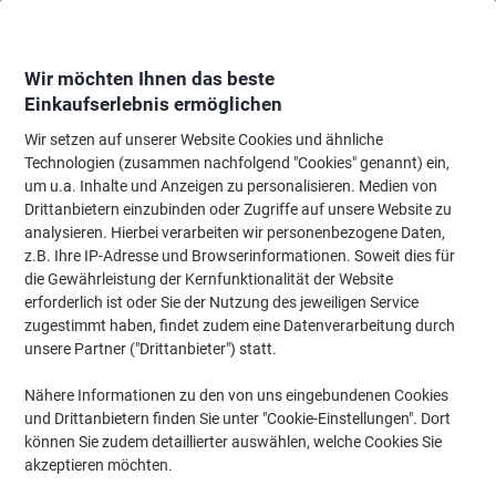
Skip
Skip
to
to
Content
Navigation
Wir möchten Ihnen das beste
Einkaufserlebnis ermöglichen
Wir setzen auf unserer Website Cookies und ähnliche
Startseite
Bürotechnik & Technologie
Computertechnik & Zubehör
Lapt
Technologien (zusammen nachfolgend "Cookies" genannt) ein,
um u.a. Inhalte und Anzeigen zu personalisieren. Medien von
Monolith Laptop-Rucksack Motion II 15.6 " Polyester
Drittanbietern einzubinden oder Zugriffe auf unsere Website zu
Schwarz 32 x 45,5 x 20 cm
analysieren. Hierbei verarbeiten wir personenbezogene Daten,
z.B. Ihre IP-Adresse und Browserinformationen. Soweit dies für
die Gewährleistung der Kernfunktionalität der Website
Marke:
Monolith
Artikelnr.:
2872674
erforderlich ist oder Sie der Nutzung des jeweiligen Service
zugestimmt haben, findet zudem eine Datenverarbeitung durch
unsere Partner ("Drittanbieter") statt.
Nähere Informationen zu den von uns eingebundenen Cookies
und Drittanbietern finden Sie unter "Cookie-Einstellungen". Dort
können Sie zudem detaillierter auswählen, welche Cookies Sie
akzeptieren möchten.