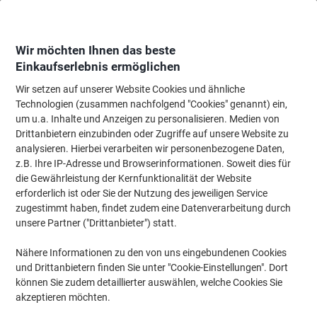
Skip
Skip
to
to
Content
Navigation
Wir möchten Ihnen das beste
Einkaufserlebnis ermöglichen
Wir setzen auf unserer Website Cookies und ähnliche
Startseite
Bürotechnik & Technologie
Elektronik
Beamer & Zubehör
Technologien (zusammen nachfolgend "Cookies" genannt) ein,
um u.a. Inhalte und Anzeigen zu personalisieren. Medien von
Nobo Projektionsleinwand 1902393 Wandmontage
Drittanbietern einzubinden oder Zugriffe auf unsere Website zu
Format 4:3 195 x 146 cm
analysieren. Hierbei verarbeiten wir personenbezogene Daten,
z.B. Ihre IP-Adresse und Browserinformationen. Soweit dies für
die Gewährleistung der Kernfunktionalität der Website
Marke:
Nobo
Artikelnr.:
902393
erforderlich ist oder Sie der Nutzung des jeweiligen Service
zugestimmt haben, findet zudem eine Datenverarbeitung durch
unsere Partner ("Drittanbieter") statt.
Neu
Nähere Informationen zu den von uns eingebundenen Cookies
und Drittanbietern finden Sie unter "Cookie-Einstellungen". Dort
können Sie zudem detaillierter auswählen, welche Cookies Sie
akzeptieren möchten.