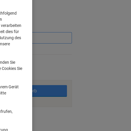
chfolgend
on
 verarbeiten
Sie
it dies für
sparen
 Nutzung des
unsere
%
nden Sie
rktage
e Cookies Sie
Ihrem Gerät
In den Warenkorb
itte
frufen,
ngsmöglichkeiten
ärung