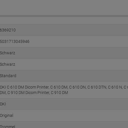
6369210
5031713045946
Schwarz
Schwarz
Standard
OKI C 610 DM Dicom Printer, C 610 DM, C 610 DN, C 610 DTN, C 610 N, C
DM, C 910 DM Dicom Printer, C 910 DM
OKI
Original
Trommel