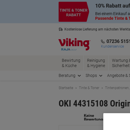
Skip
Skip
10% Rabatt auf
to
to
Content
Navigation
Bei einem Einkauf a
Passende Tinte & T
Kostenlose Lieferung am nächsten Werkt
2 Jahre Garantie auf alle Produkte
07236 515
Kundenservice
Bewirtung
Reinigung
Wartung 
& Küche
& Hygiene
Sicherheit
Beratung
Shops
Angebote & 
Startseite
Tinte & Toner
Tintenpatronen,
OKI 44315108 Origi
Ma