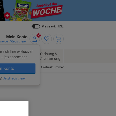
Close
Preise exkl. USt.
Mein Konto
elden/Registrieren
e sich Ihre exklusiven
ersand
Ordnung &
Bürobedarf
– jetzt anmelden.
Archivierung
Bestellen mit Artikelnummer
n Konto
g?
Jetzt registrieren