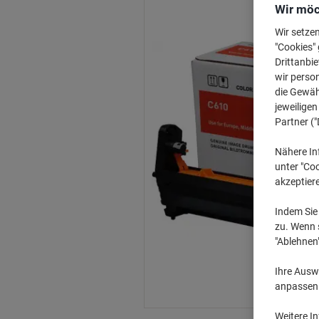
Wir möc
Wir setze
"Cookies" 
Drittanbie
wir perso
die Gewähr
jeweilige
Partner ("
Nähere In
unter "Coo
akzeptier
Indem Sie 
zu. Wenn s
"Ablehnen
Ihre Auswa
anpassen u
Weitere I