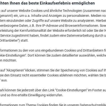
€ 116,99
pro Stück
hten Ihnen das beste Einkaufserlebnis ermöglichen
Ab 3 Stück
€ 140,39 inkl. USt
n auf unserer Website Cookies und ähnliche Technologien (zusammen na
genannt) ein, um u.a. Inhalte und Anzeigen zu personalisieren. Medien v
tern einzubinden oder Zugriffe auf unsere Website zu analysieren. Hierbei
Menge
exkl. USt
nenbezogene Daten, z.B. Ihre IP-Adresse und Browserinformationen. Sowe
Stück
1-2
€ 119,99
leistung der Kernfunktionalität der Website erforderlich ist oder Sie der
n Service zugestimmt haben, findet zudem eine Datenverarbeitung durch 
Stück
3+
€ 116,99
-2
Drittanbieter") statt.
formationen zu den von uns eingebundenen Cookies und Drittanbietern fi
Aktuell verfügbar
Lieferung 3-6 We
kie-Einstellungen". Dort können Sie zudem detaillierter auswählen, welch
Versand durch Lieferanten
en möchten.
auf "Akzeptieren" klicken, stimmen Sie der Speicherung von Cookies auf 
Menge
ie den Einsatz nicht essentieller Cookies ablehnen möchten, wählen Sie b
" aus.
Zu einer Liste
hl können Sie jederzeit über den Link "Cookie-Einstellungen" im Footer au
Lieferinformationen
Zahlu
nd so Ihre erteilte Einwilligung widerrufen.
Haupteigenschaften
nformationen zum Thema Cookies finden Sie in unseren Datenschutzerkl