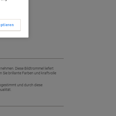
ptieren
rnehmen. Diese Bildtrommel liefert
 Sie brillante Farben und kraftvolle
 abgestimmt und durch diese
alität.