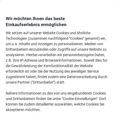
Skip
Skip
to
to
Content
Navigation
Wir möchten Ihnen das beste
Einkaufserlebnis ermöglichen
Wir setzen auf unserer Website Cookies und ähnliche
Startseite
Haushalt & Wohnen
Haus & Garten
Matten, Teppiche & Vorleg
Technologien (zusammen nachfolgend "Cookies" genannt) ein,
um u.a. Inhalte und Anzeigen zu personalisieren. Medien von
Outdoor-Teppich Casa Pura Genua Dunkelgrau Vinyl,
Drittanbietern einzubinden oder Zugriffe auf unsere Website zu
Polyester 900 x 1000 mm
analysieren. Hierbei verarbeiten wir personenbezogene Daten,
z.B. Ihre IP-Adresse und Browserinformationen. Soweit dies für
die Gewährleistung der Kernfunktionalität der Website
Marke:
Casa Pura
Artikelnr.:
1090884
erforderlich ist oder Sie der Nutzung des jeweiligen Service
zugestimmt haben, findet zudem eine Datenverarbeitung durch
unsere Partner ("Drittanbieter") statt.
Nähere Informationen zu den von uns eingebundenen Cookies
und Drittanbietern finden Sie unter "Cookie-Einstellungen". Dort
können Sie zudem detaillierter auswählen, welche Cookies Sie
akzeptieren möchten.