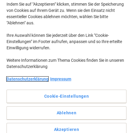
Indem Sie auf "Akzeptieren" klicken, stimmen Sie der Speicherung
von Cookies auf Ihrem Gerät zu. Wenn sie den Einsatz nicht
essentieller Cookies ablehnen möchten, wählen Sie bitte
"Ablehnen" aus.
Ihre Auswahl können Sie jederzeit über den Link "Cookie-
Einstellungen" im Footer aufrufen, anpassen und so Ihre erteilte
Einwilligung widerrufen.
Weitere Informationen zum Thema Cookies finden Sie in unseren
Datenschutzerklärung
Datenschutzerklärung
Impressum
Cookie-Einstellungen
Perfekt für Notizen während Ihres Meetings
Ablehnen
Sichern Sie sich jetzt den OXFORD Collegeblock Smart für tägliche
Notizen und Zeichnungen für Ihr Büro oder den privaten
Gebrauch.
Akzeptieren