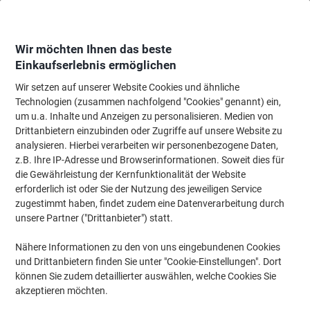
Skip
Skip
to
to
Content
Navigation
Wir möchten Ihnen das beste
Einkaufserlebnis ermöglichen
Wir setzen auf unserer Website Cookies und ähnliche
Startseite
Bürobedarf
Schreibtisch-Ausstattung
Notizbücher, Notizblöck
Technologien (zusammen nachfolgend "Cookies" genannt) ein,
um u.a. Inhalte und Anzeigen zu personalisieren. Medien von
OXFORD Office Essentials Collegeblock DIN A4+ Kariert
Drittanbietern einzubinden oder Zugriffe auf unsere Website zu
Spiralbindung Gelocht 140 Seiten 70 Blatt
analysieren. Hierbei verarbeiten wir personenbezogene Daten,
z.B. Ihre IP-Adresse und Browserinformationen. Soweit dies für
die Gewährleistung der Kernfunktionalität der Website
Marke:
OXFORD
Artikelnr.:
3532075
erforderlich ist oder Sie der Nutzung des jeweiligen Service
zugestimmt haben, findet zudem eine Datenverarbeitung durch
unsere Partner ("Drittanbieter") statt.
Nachhaltig
Nähere Informationen zu den von uns eingebundenen Cookies
und Drittanbietern finden Sie unter "Cookie-Einstellungen". Dort
können Sie zudem detaillierter auswählen, welche Cookies Sie
akzeptieren möchten.