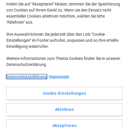
Indem Sie auf "Akzeptieren" klicken, stimmen Sie der Speicherung
von Cookies auf Ihrem Gerät zu. Wenn sie den Einsatz nicht
essentieller Cookies ablehnen möchten, wählen Sie bitte
"Ablehnen" aus.
Ihre Auswahl können Sie jederzeit über den Link "Cookie-
Einstellungen" im Footer aufrufen, anpassen und so Ihre erteilte
Einwilligung widerrufen.
Weitere Informationen zum Thema Cookies finden Sie in unseren
Datenschutzerklärung
Datenschutzerklärung
Impressum
Cookie-Einstellungen
Nicht nur fürs College praktisch
Ablehnen
Diese 70 Blatt-Collegeblöcke erweisen sich, besonders wenn Sie
viel unterwegs sind, als sehr robust. Denn ihr extra stabiler Deckel
macht was mit. Mit Lesezeichen-Lineal und 4-fach Lochung aus
Akzeptieren
hochwertigem Optik Papier®.