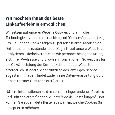
Skip
Skip
to
to
Content
Navigation
Wir möchten Ihnen das beste
Einkaufserlebnis ermöglichen
Wir setzen auf unserer Website Cookies und ähnliche
Startseite
Bürobedarf
Schreibtisch-Ausstattung
Notizbücher, Notizblöck
Technologien (zusammen nachfolgend "Cookies" genannt) ein,
um u.a. Inhalte und Anzeigen zu personalisieren. Medien von
OXFORD Office Essentials Collegeblock DIN A4+ Liniert
Drittanbietern einzubinden oder Zugriffe auf unsere Website zu
Spiralbindung Gelocht 140 Seiten 70 Blatt
analysieren. Hierbei verarbeiten wir personenbezogene Daten,
z.B. Ihre IP-Adresse und Browserinformationen. Soweit dies für
die Gewährleistung der Kernfunktionalität der Website
Marke:
OXFORD
Artikelnr.:
3532074
erforderlich ist oder Sie der Nutzung des jeweiligen Service
zugestimmt haben, findet zudem eine Datenverarbeitung durch
unsere Partner ("Drittanbieter") statt.
Nachhaltig
Nähere Informationen zu den von uns eingebundenen Cookies
und Drittanbietern finden Sie unter "Cookie-Einstellungen". Dort
können Sie zudem detaillierter auswählen, welche Cookies Sie
akzeptieren möchten.