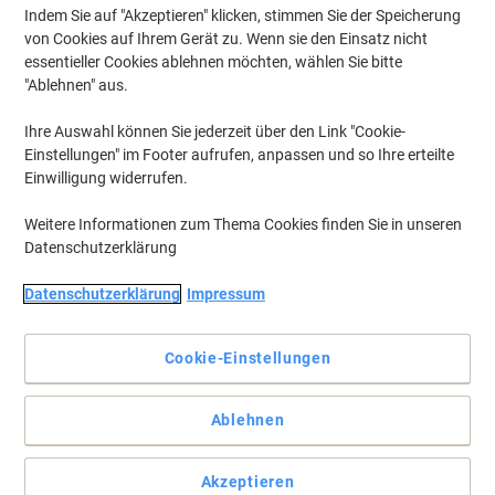
€ 49,19 inkl. USt
Indem Sie auf "Akzeptieren" klicken, stimmen Sie der Speicherung
Aktuell verfügbar
Lieferung 2-3 Werktage
von Cookies auf Ihrem Gerät zu. Wenn sie den Einsatz nicht
Menge
essentieller Cookies ablehnen möchten, wählen Sie bitte
"Ablehnen" aus.
Ihre Auswahl können Sie jederzeit über den Link "Cookie-
Nachhaltig
Einstellungen" im Footer aufrufen, anpassen und so Ihre erteilte
AVERY Zweckform L4732REV-25
Einwilligung widerrufen.
Ablösbare Universaletiketten A4 Weiß
35,6 x 16,9 mm 30 Blatt à 80 Etiketten
Weitere Informationen zum Thema Cookies finden Sie in unseren
Datenschutzerklärung
Mehr Kaufen,
Mehr Sparen
€ 17,59
pro Pack
Datenschutzerklärung
Impressum
Ab 3 Pack
€ 21,11 inkl. USt
Aktuell verfügbar
Lieferung 2-3 Werktage
Cookie-Einstellungen
Menge
Ablehnen
AVERY Zweckform L4773-20
Wetterfeste Etiketten A4 Weiß 63,5 x
Akzeptieren
33,9 mm 20 Blatt à 24 Etiketten