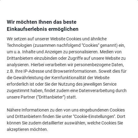
Skip
Skip
to
to
Content
Navigation
Wir möchten Ihnen das beste
Einkaufserlebnis ermöglichen
Wir setzen auf unserer Website Cookies und ähnliche
Startseite
Papier, Versand & Pakete
Papier & Etiketten
Etiketten
Spezi
Technologien (zusammen nachfolgend "Cookies" genannt) ein,
um u.a. Inhalte und Anzeigen zu personalisieren. Medien von
Spezialetiketten - AVERY Zweckform
(75)
Drittanbietern einzubinden oder Zugriffe auf unsere Website zu
analysieren. Hierbei verarbeiten wir personenbezogene Daten,
z.B. Ihre IP-Adresse und Browserinformationen. Soweit dies für
Filtern nach
AVERY Zweckform
die Gewährleistung der Kernfunktionalität der Website
Filter entfernen
erforderlich ist oder Sie der Nutzung des jeweiligen Service
zugestimmt haben, findet zudem eine Datenverarbeitung durch
unsere Partner ("Drittanbieter") statt.
AVERY Zweckform L4775-20
Wetterfeste Etiketten A4 Weiß 210 x 297
Nähere Informationen zu den von uns eingebundenen Cookies
mm 20 Blatt à 1 Etikett
und Drittanbietern finden Sie unter "Cookie-Einstellungen". Dort
können Sie zudem detaillierter auswählen, welche Cookies Sie
Mehr Kaufen,
Mehr Sparen
akzeptieren möchten.
€ 40,99
pro Pack
Ab 3 Pack