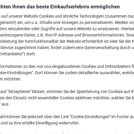
€ 8,49
pro Stück
hten Ihnen das beste Einkaufserlebnis ermöglichen
Ab 6 Stück
€ 10,19 inkl. USt
n auf unserer Website Cookies und ähnliche Technologien (zusammen na
genannt) ein, um u.a. Inhalte und Anzeigen zu personalisieren. Medien v
Menge
exkl. USt
tern einzubinden oder Zugriffe auf unsere Website zu analysieren. Hierbei
nenbezogene Daten, z.B. Ihre IP-Adresse und Browserinformationen. Sowe
Stück
1-2
€ 10,89
leistung der Kernfunktionalität der Website erforderlich ist oder Sie der
n Service zugestimmt haben, findet zudem eine Datenverarbeitung durch 
Stück
3-5
€ 9,79
-10
Drittanbieter") statt.
Stück
6+
€ 8,49
-22
formationen zu den von uns eingebundenen Cookies und Drittanbietern fi
kie-Einstellungen". Dort können Sie zudem detaillierter auswählen, welch
Aktuell verfügbar
Lieferung 2-3 We
en möchten.
Menge
auf "Akzeptieren" klicken, stimmen Sie der Speicherung von Cookies auf 
ie den Einsatz nicht essentieller Cookies ablehnen möchten, wählen Sie b
Zu einer Liste
" aus.
Lieferinformationen
Zahlu
hl können Sie jederzeit über den Link "Cookie-Einstellungen" im Footer au
nd so Ihre erteilte Einwilligung widerrufen.
Haupteigenschaften