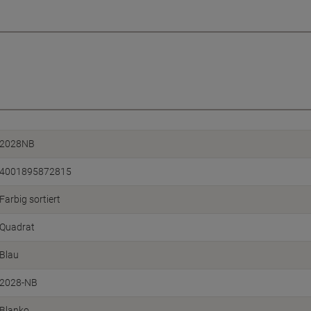
2028NB
4001895872815
Farbig sortiert
Quadrat
Blau
2028-NB
Blanko