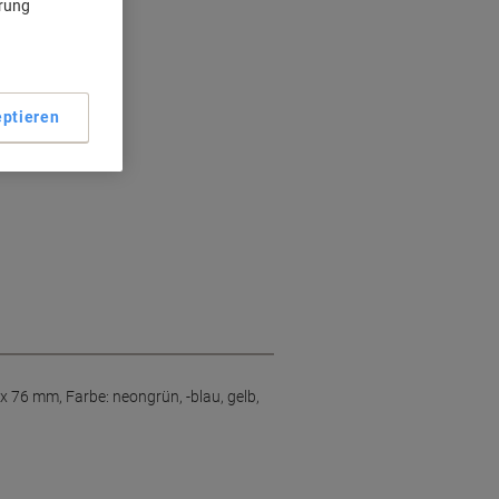
ärung
en
ptieren
x 76 mm, Farbe: neongrün, -blau, gelb,