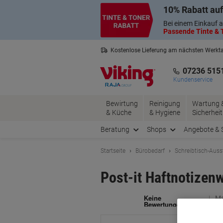
Skip
Skip
10% Rabatt auf
to
to
Content
Navigation
Bei einem Einkauf a
Passende Tinte & T
Kostenlose Lieferung am nächsten Werkt
2 Jahre Garantie auf alle Produkte
07236 515
Kundenservice
Bewirtung
Reinigung
Wartung 
& Küche
& Hygiene
Sicherheit
Beratung
Shops
Angebote & 
Startseite
Bürobedarf
Schreibtisch-Auss
Post-it Haftnotizenw
Ma