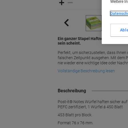
Weitere I
Datensch
Abl
Ein ganzer Stapel Haftnotizen für den F
sein scheint.
Perfekt, um sicherzustellen, dass Ihnen
falschen Zeitpunkt ausgehen. Mit dem P
nie wieder eine wichtige Idee oder Nachr
Vollständige Beschreibung lesen
Beschreibung
Post-it® Notes Würfel haften sicher auf
PEFC zertifiziert, 1 Würfel á 450 Blatt
453 Blatt pro Block.
Format 76 x 76 mm.