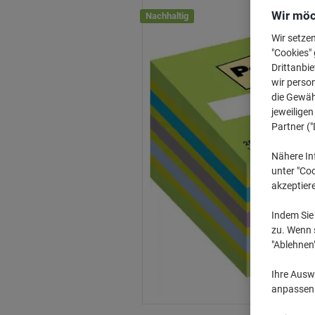
Wir möc
Nachhaltig
Wir setze
"Cookies" 
Drittanbie
wir perso
die Gewähr
jeweilige
Partner ("
Nähere In
unter "Coo
akzeptier
Indem Sie 
zu. Wenn s
"Ablehnen
Ihre Auswa
anpassen u