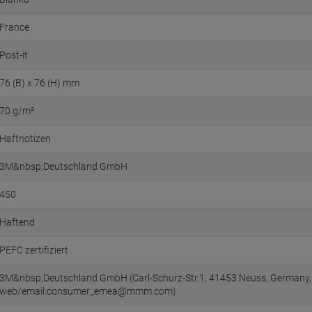
France
Post-it
76 (B) x 76 (H) mm
70 g/m²
Haftnotizen
3M&nbsp;Deutschland GmbH
450
Haftend
PEFC zertifiziert
3M&nbsp;Deutschland GmbH (Carl-Schurz-Str.1, 41453 Neuss, Germany,
web/email:consumer_emea@mmm.com)