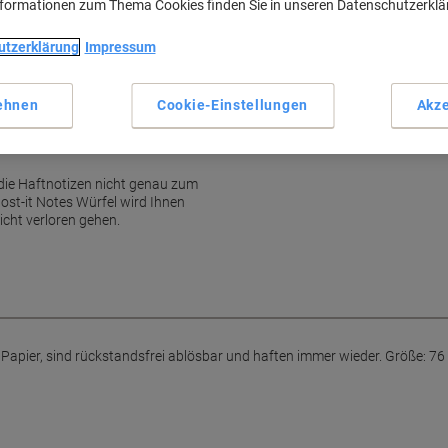
nformationen zum Thema Cookies finden Sie in unseren Datenschutzerkl
76 x 76 mm große Haftnotiz
450 Blatt pro Würfel
utzerklärung
Impressum
Haftet sicher und wiederholt
Rückstandslos ablösbar
Mehr anzeigen
ehnen
Cookie-Einstellungen
Akze
all, dass ein Block nie genug zu
 die Haftnotizen nicht genau zum
ost-it Notes Würfel wird Ihnen
icht verloren gehen.
 Papier, sind rückstandsfrei ablösbar und haften immer wieder. Größe: 76 