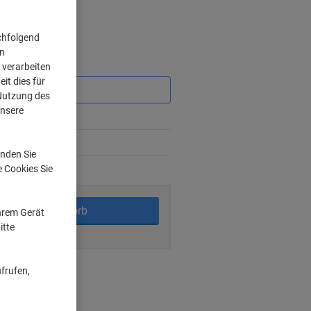
chfolgend
on
Sie
 verarbeiten
sparen
it dies für
 Nutzung des
unsere
%
%
nden Sie
e Cookies Sie
rktage
In den Warenkorb
Ihrem Gerät
itte
ngsmöglichkeiten
frufen,