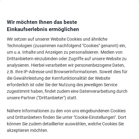
Skip
Skip
to
to
Content
Navigation
Wir möchten Ihnen das beste
Einkaufserlebnis ermöglichen
Wir setzen auf unserer Website Cookies und ähnliche
Startseite
Bürobedarf
Schreibtisch-Ausstattung
Locher, Entklammerer &
Technologien (zusammen nachfolgend "Cookies" genannt) ein,
um u.a. Inhalte und Anzeigen zu personalisieren. Medien von
Rapid Strong Electric 5025/5020 Heftklammernkassette
Drittanbietern einzubinden oder Zugriffe auf unsere Website zu
Nr. 10 23271900 Verzinkter Stahl Blau 3000
analysieren. Hierbei verarbeiten wir personenbezogene Daten,
Heftklammern
z.B. Ihre IP-Adresse und Browserinformationen. Soweit dies für
die Gewährleistung der Kernfunktionalität der Website
erforderlich ist oder Sie der Nutzung des jeweiligen Service
Marke:
Rapid
Artikelnr.:
3958443
zugestimmt haben, findet zudem eine Datenverarbeitung durch
unsere Partner ("Drittanbieter") statt.
Nähere Informationen zu den von uns eingebundenen Cookies
und Drittanbietern finden Sie unter "Cookie-Einstellungen". Dort
können Sie zudem detaillierter auswählen, welche Cookies Sie
akzeptieren möchten.