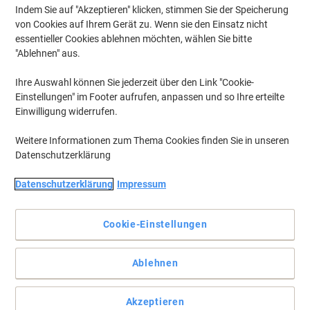
Indem Sie auf "Akzeptieren" klicken, stimmen Sie der Speicherung
von Cookies auf Ihrem Gerät zu. Wenn sie den Einsatz nicht
essentieller Cookies ablehnen möchten, wählen Sie bitte
"Ablehnen" aus.
Ihre Auswahl können Sie jederzeit über den Link "Cookie-
Einstellungen" im Footer aufrufen, anpassen und so Ihre erteilte
Einwilligung widerrufen.
Weitere Informationen zum Thema Cookies finden Sie in unseren
Datenschutzerklärung
Datenschutzerklärung
Impressum
Cookie-Einstellungen
Kassetten sind leicht austauschbar
Ablehnen
Rapid Heftklammernkassetten 5025E. Aus Stahldraht.
Verschleißteile, wie Treiber und Matrize, sind im Magazin integriert
Akzeptieren
und werden bei Magazinwechsel komplett ausgetauscht. Box: