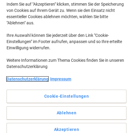
Indem Sie auf "Akzeptieren" klicken, stimmen Sie der Speicherung
von Cookies auf Ihrem Gerät zu. Wenn sie den Einsatz nicht
essentieller Cookies ablehnen möchten, wählen Sie bitte
"Ablehnen" aus.
Ihre Auswahl können Sie jederzeit über den Link "Cookie-
Einstellungen" im Footer aufrufen, anpassen und so Ihre erteilte
Einwilligung widerrufen.
Weitere Informationen zum Thema Cookies finden Sie in unseren
Datenschutzerklärung
Datenschutzerklärung
Impressum
+
4
mehr
Cookie-Einstellungen
Komfortabel und voll ergonomisch einstellbar für entspanntes
Arbeiten
Der Chefsessel London von Viking ist genau auf Ihre Bedürfnisse
Ablehnen
zugeschnitten bietet Ihnen auch bei längerem Sitzen maximalen
Komfort.
Akzeptieren
Vollständige Beschreibung lesen