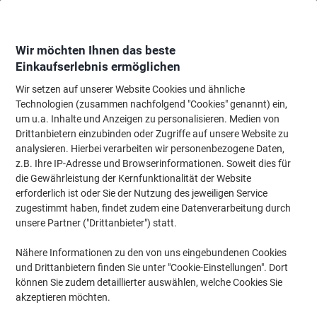
Skip
Skip
to
to
Content
Navigation
Wir möchten Ihnen das beste
Einkaufserlebnis ermöglichen
Wir setzen auf unserer Website Cookies und ähnliche
Startseite
Büromöbel
Büromöbel
Stühle
Ergonomische Stühle
Technologien (zusammen nachfolgend "Cookies" genannt) ein,
um u.a. Inhalte und Anzeigen zu personalisieren. Medien von
Viking Realspace London Chefsessel
Drittanbietern einzubinden oder Zugriffe auf unsere Website zu
Synchronmechanismus Stoff 2D Armlehnen
analysieren. Hierbei verarbeiten wir personenbezogene Daten,
Höhenverstellbarer Sitz Schwarz 120 kg 650 mm
z.B. Ihre IP-Adresse und Browserinformationen. Soweit dies für
die Gewährleistung der Kernfunktionalität der Website
erforderlich ist oder Sie der Nutzung des jeweiligen Service
Marke:
Viking Realspace
Artikelnr.:
6095997
zugestimmt haben, findet zudem eine Datenverarbeitung durch
unsere Partner ("Drittanbieter") statt.
Nähere Informationen zu den von uns eingebundenen Cookies
BEST
PRICE
und Drittanbietern finden Sie unter "Cookie-Einstellungen". Dort
können Sie zudem detaillierter auswählen, welche Cookies Sie
Eigen-
akzeptieren möchten.
marke