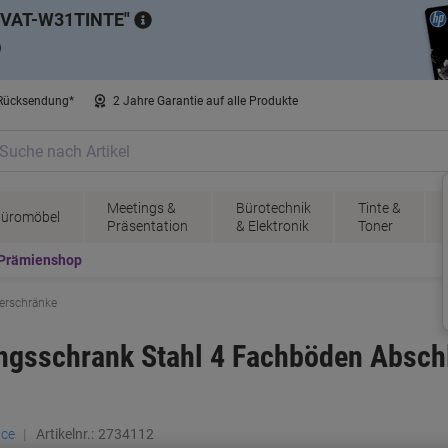
VAT-W31TINTE
)
 Rücksendung*
2 Jahre Garantie auf alle Produkte
Meetings &
Bürotechnik
Tinte &
üromöbel
Präsentation
& Elektronik
Toner
Prämienshop
erschränke
ngsschrank Stahl 4 Fachböden Absch
ace
Artikelnr.:
2734112