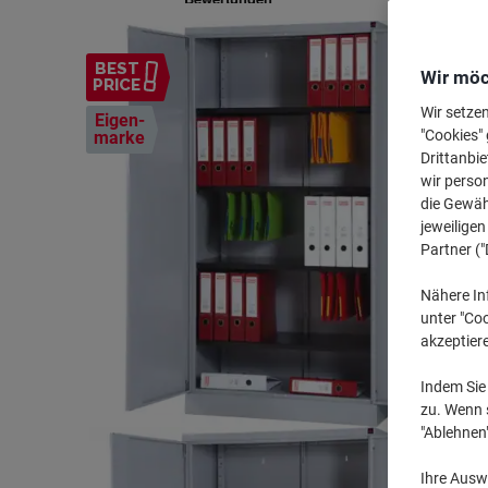
BEST
Wir möc
PRICE
Wir setze
Eigen-
"Cookies" 
marke
Drittanbie
wir perso
die Gewähr
jeweilige
Partner ("
Nähere In
unter "Coo
akzeptier
Indem Sie 
zu. Wenn s
"Ablehnen
Ihre Auswa