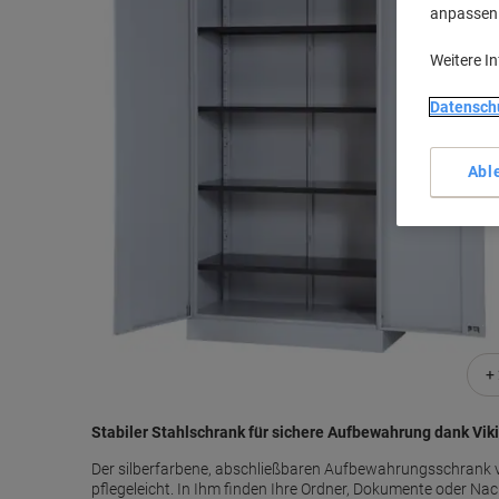
anpassen u
Weitere I
Datensch
Abl
+
Stabiler Stahlschrank für sichere Aufbewahrung dank Vik
Der silberfarbene, abschließbaren Aufbewahrungsschrank v
pflegeleicht. In Ihm finden Ihre Ordner, Dokumente oder Na