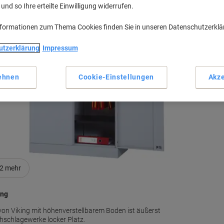
nd so Ihre erteilte Einwilligung widerrufen.
H
nformationen zum Thema Cookies finden Sie in unseren Datenschutzerkl
utzerklärung
Impressum
M
ehnen
Cookie-Einstellungen
Akze
2
mehr
ing
on Viking mit höhenverstellbarem Boden ist äußerst
chschlagewerke locker Platz.