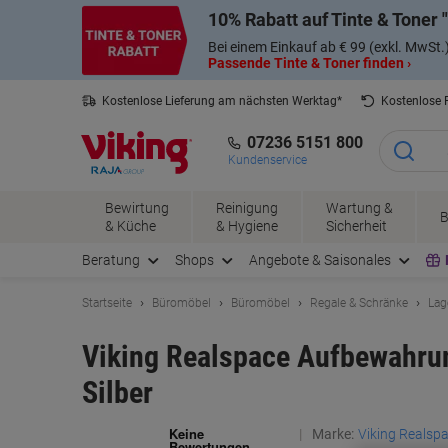
Skip
Skip
10% Rabatt auf Tinte & Toner
to
to
Content
Navigation
Bei einem Einkauf ab € 99 (exkl. MwSt.
Passende Tinte & Toner finden ›
Kostenlose Lieferung am nächsten Werktag*
Kostenlose
07236 5151 800
Kundenservice
Bewirtung
Reinigung
Wartung &
B
& Küche
& Hygiene
Sicherheit
Beratung
Shops
Angebote & Saisonales
Startseite
Büromöbel
Büromöbel
Regale & Schränke
Lag
Viking Realspace Aufbewahru
Silber
Marke:
Viking Realsp