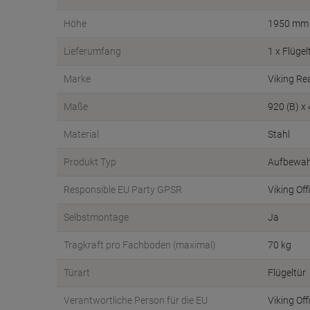
Höhe
1950 mm
Lieferumfang
1 x Flüge
Marke
Viking Re
Maße
920 (B) x
Material
Stahl
Produkt Typ
Aufbewah
Responsible EU Party GPSR
Viking Off
Selbstmontage
Ja
Tragkraft pro Fachboden (maximal)
70 kg
Türart
Flügeltür
Verantwortliche Person für die EU
Viking Of