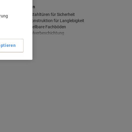
aupteigenschaften
Abschließbare Stahltüren für Sicherheit
ärung
Robuste Stahlkonstruktion für Langlebigkeit
Vier höhenverstellbare Fachböden
Pflegeleichte Pulverbeschichtung
ehr anzeigen
ptieren