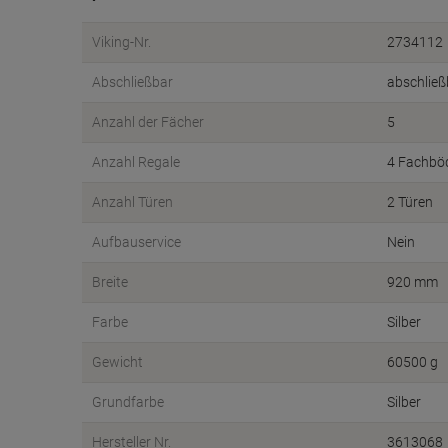
Viking-Nr.
2734112
Abschließbar
abschließ
Anzahl der Fächer
5
Anzahl Regale
4 Fachbö
Anzahl Türen
2 Türen
Aufbauservice
Nein
Breite
920 mm
Farbe
Silber
Gewicht
60500 g
Grundfarbe
Silber
Hersteller Nr.
3613068