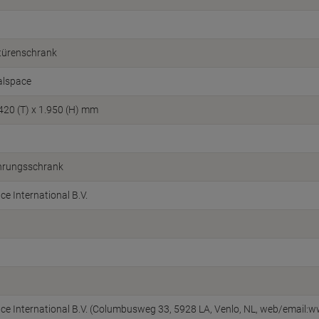
ltürenschrank
alspace
 420 (T) x 1.950 (H) mm
rungsschrank
ice International B.V.
fice International B.V. (Columbusweg 33, 5928 LA, Venlo, NL, web/email:w