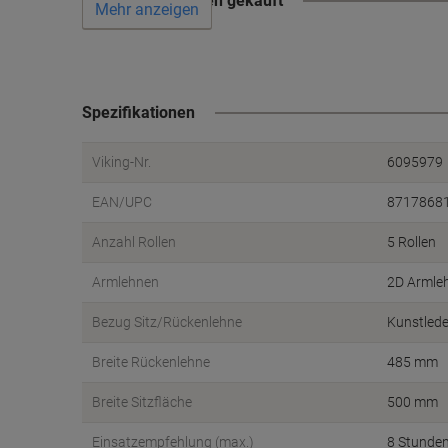
Wird oft zusammen gekauft
Mehr anzeigen
Spezifikationen
Viking-Nr.
6095979
EAN/UPC
8717868
Anzahl Rollen
5 Rollen
Armlehnen
2D Armle
Bezug Sitz/Rückenlehne
Kunstlede
Breite Rückenlehne
485 mm
Breite Sitzfläche
500 mm
Einsatzempfehlung (max.)
8 Stunde