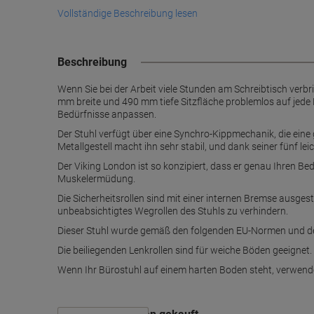
Vollständige Beschreibung lesen
Beschreibung
Wenn Sie bei der Arbeit viele Stunden am Schreibtisch verbr
mm breite und 490 mm tiefe Sitzfläche problemlos auf jede 
Bedürfnisse anpassen.
Der Stuhl verfügt über eine Synchro-Kippmechanik, die ein
Metallgestell macht ihn sehr stabil, und dank seiner fünf 
Der Viking London ist so konzipiert, dass er genau Ihren Be
Muskelermüdung.
Die Sicherheitsrollen sind mit einer internen Bremse ausgesta
unbeabsichtigtes Wegrollen des Stuhls zu verhindern.
Dieser Stuhl wurde gemäß den folgenden EU-Normen und de
Die beiliegenden Lenkrollen sind für weiche Böden geeignet.
Wenn Ihr Bürostuhl auf einem harten Boden steht, verwenden 