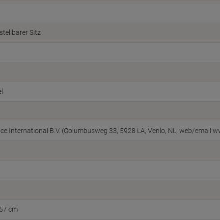
tellbarer Sitz
l
fice International B.V. (Columbusweg 33, 5928 LA, Venlo, NL, web/email:w
 57 cm