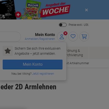
Close
Preise exkl. USt.
Mein Konto
Anmelden/Registrieren
Sichern Sie sich Ihre exklusiven
Papier, Versand
Ordnung &
Bürobedarf
Angebote – jetzt anmelden.
& Pakete
Archivierung
Bestellen mit Artikelnummer
Mein Konto
Neu bei Viking?
Jetzt registrieren
leder 2D Armlehnen