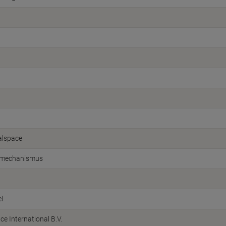
alspace
nmechanismus
l
ice International B.V.