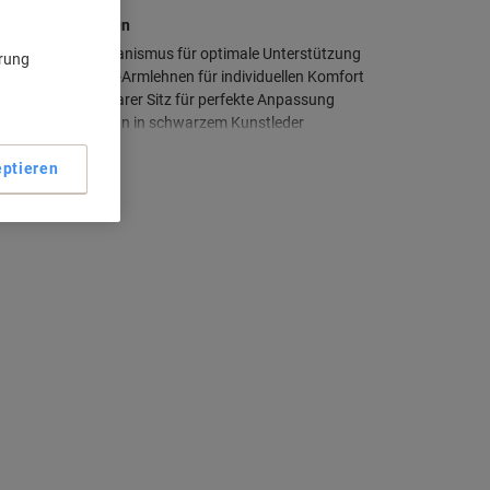
aupteigenschaften
Synchronmechanismus für optimale Unterstützung
ärung
Verstellbare 2D-Armlehnen für individuellen Komfort
Höhenverstellbarer Sitz für perfekte Anpassung
Elegantes Design in schwarzem Kunstleder
ehr anzeigen
ptieren