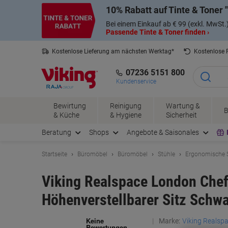
Skip
Skip
10% Rabatt auf Tinte & Toner
to
to
Content
Navigation
Bei einem Einkauf ab € 99 (exkl. MwSt.
Passende Tinte & Toner finden ›
Kostenlose Lieferung am nächsten Werktag*
Kostenlose
07236 5151 800
Kundenservice
Bewirtung
Reinigung
Wartung &
B
& Küche
& Hygiene
Sicherheit
Beratung
Shops
Angebote & Saisonales
Startseite
Büromöbel
Büromöbel
Stühle
Ergonomische 
Viking Realspace London Che
Höhenverstellbarer Sitz Schw
Marke:
Viking Realsp