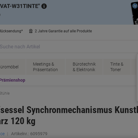
VAT-W31TINTE
)
 Rücksendung*
2 Jahre Garantie auf alle Produkte
Meetings &
Bürotechnik
Tinte &
üromöbel
Präsentation
& Elektronik
Toner
Prämienshop
Stühle
fsessel Synchronmechanismus Kunst
arz 120 kg
ace
Artikelnr.:
6095979