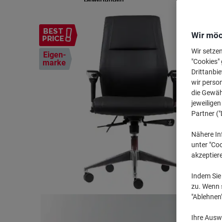
BEST
Wir möc
PRICE
Wir setze
Eigen-
"Cookies" 
marke
Drittanbie
wir perso
die Gewähr
jeweilige
Partner ("
Nähere In
unter "Coo
akzeptier
Indem Sie 
zu. Wenn s
"Ablehnen
Ihre Auswa