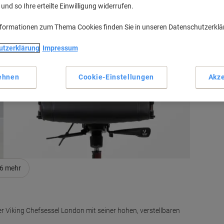
nd so Ihre erteilte Einwilligung widerrufen.
H
nformationen zum Thema Cookies finden Sie in unseren Datenschutzerkl
utzerklärung
Impressum
M
ehnen
Cookie-Einstellungen
Akze
6
mehr
r Viking Chefsessel London mit seiner hohen, verstellbaren