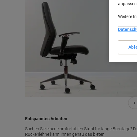
anpassen u
Weitere I
Datensch
Abl
+
Entspanntes Arbeiten
Suchen Sie einen komfortablen Stuhl für lange Bürotage? De
Rückenlehne kann Ihnen genau das bieten.