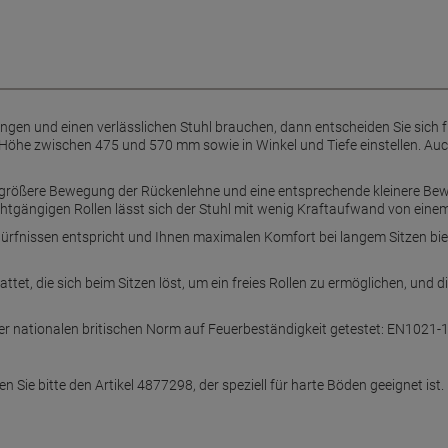
ingen und einen verlässlichen Stuhl brauchen, dann entscheiden Sie sich 
Höhe zwischen 475 und 570 mm sowie in Winkel und Tiefe einstellen. Auch 
e größere Bewegung der Rückenlehne und eine entsprechende kleinere Bew
leichtgängigen Rollen lässt sich der Stuhl mit wenig Kraftaufwand von ei
dürfnissen entspricht und Ihnen maximalen Komfort bei langem Sitzen biete
ttet, die sich beim Sitzen löst, um ein freies Rollen zu ermöglichen, und 
r nationalen britischen Norm auf Feuerbeständigkeit getestet: EN1021-
Sie bitte den Artikel 4877298, der speziell für harte Böden geeignet ist.