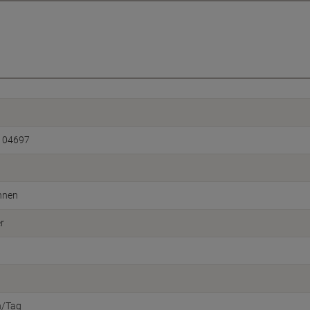
104697
hnen
r
n/Tag