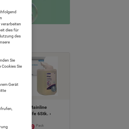
chfolgend
on
 verarbeiten
it dies für
 Nutzung des
unsere
nden Sie
e Cookies Sie
Ihrem Gerät
-30%
itte
Kleenex Mainline
frufen,
Flüssigseife 6Stk. ›
Nur
€ 89,99
Pack
ärung