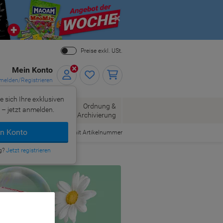
Close
Preise exkl. USt.
Mein Konto
elden/Registrieren
e sich Ihre exklusiven
ersand
Ordnung &
– jetzt anmelden.
Bürobedarf
Archivierung
n Konto
Bestellen mit Artikelnummer
g?
Jetzt registrieren