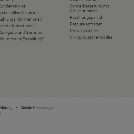
Kundenservice
Schnellbestellung mit
Artikelnummer
o bestellen Sie online
Rechnungsportal
Zahlungsinformationen
Retoure anfragen
Lieferinformationen
Umweltzeichen
Rückgabe und Garantie
Viking Gutscheincodes
Wo ist meine Bestellung?
rklärung
Cookie-Einstellungen
n