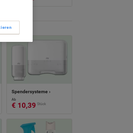
tieren
Spendersysteme ›
Ab
€ 10,39
Stück