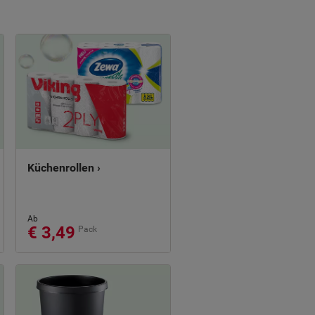
Küchenrollen ›
Ab
€ 3,49
Pack