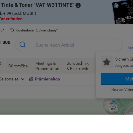
 Tinte & Toner
VAT-W31TINTE
b € 99 (exkl. MwSt.)
oner finden ›
ag*
Kostenlose Rücksendung*
1 800
Anm
Sichern Si
&
Meetings &
Bürotechnik
Tinte &
Papier, V
Angebote 
Büromöbel
Präsentation
& Elektronik
Toner
& Pakete
Mei
Saisonales
Prämienshop
Neu bei Vikin
 bestens vorbereitet
iment gelingt der Frühjahrsputz überall dort,