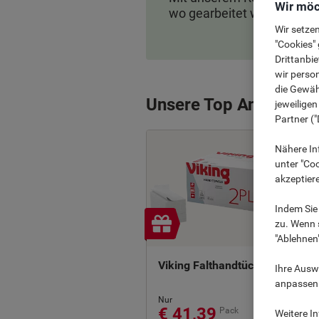
Wir möc
wo gearbeitet wird
Wir setze
"Cookies" 
Drittanbie
wir perso
die Gewähr
Unsere Top Angebote 
jeweilige
Partner ("
Nähere In
unter "Coo
akzeptier
Indem Sie 
zu. Wenn s
"Ablehnen
Viking Falthandtücher ›
Ihre Auswa
anpassen u
Nur
€ 41,39
Pack
Weitere I