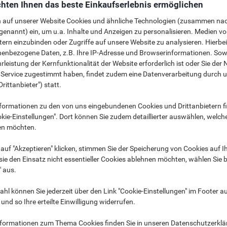
hten Ihnen das beste Einkaufserlebnis ermöglichen
n auf unserer Website Cookies und ähnliche Technologien (zusammen na
genannt) ein, um u.a. Inhalte und Anzeigen zu personalisieren. Medien v
tern einzubinden oder Zugriffe auf unsere Website zu analysieren. Hierbei
nenbezogene Daten, z.B. Ihre IP-Adresse und Browserinformationen. Sowe
leistung der Kernfunktionalität der Website erforderlich ist oder Sie der
des Monats
n Service zugestimmt haben, findet zudem eine Datenverarbeitung durch 
Drittanbieter") statt.
formationen zu den von uns eingebundenen Cookies und Drittanbietern fi
kie-Einstellungen". Dort können Sie zudem detaillierter auswählen, welch
en möchten.
auf "Akzeptieren" klicken, stimmen Sie der Speicherung von Cookies auf 
4+4
-35%
ie den Einsatz nicht essentieller Cookies ablehnen möchten, wählen Sie b
Gratis
" aus.
Sun Spülmaschinentabs
Cif Scheuermilch Zitrone
hl können Sie jederzeit über den Link "Cookie-Einstellungen" im Footer au
All in 1 Eco 100 Stück ›
750 ml ›
nd so Ihre erteilte Einwilligung widerrufen.
Nur
Nur
€ 46,49
€ 3,49
Pack
Stück
nformationen zum Thema Cookies finden Sie in unseren Datenschutzerkl