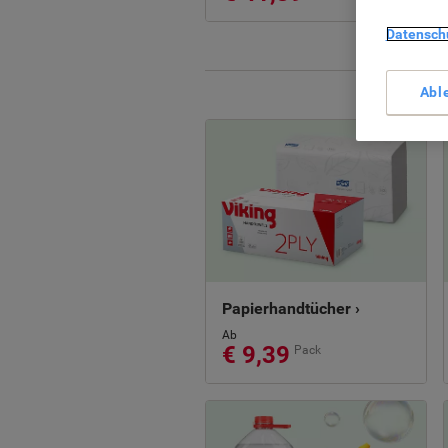
Datensch
Abl
Papierhandtücher ›
Ab
€ 9,39
Pack