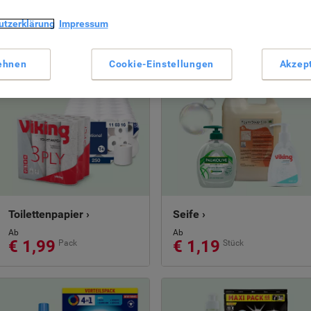
utzerklärung
Impressum
ehnen
Cookie-Einstellungen
Akzep
Toilettenpapier ›
Seife ›
Ab
Ab
€ 1,99
€ 1,19
Pack
Stück