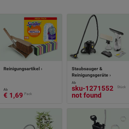
Reinigungsartikel ›
Staubsauger &
Reinigungsgeräte ›
Ab
sku-1271552
Stück
Ab
€ 1,69
not found
Pack