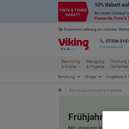
Skip
Skip
10% Rabatt auf
to
to
Bei einem Einkauf a
Content
Navigation
Passende Tinte & T
Kostenlose Lieferung am nächsten Werkt
2 Jahre Garantie auf alle Produkte
07236 515
Kundenservice
Bewirtung
Reinigung
Wartung 
& Küche
& Hygiene
Sicherheit
Beratung
Shops
Angebote & 
Startseite
Reinigung und Hygiene Angebote
Frühjahrsputz,
Mit unserem Reinigungssort