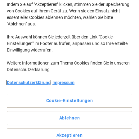
Indem Sie auf "Akzeptieren" klicken, stimmen Sie der Speicherung
von Cookies auf Ihrem Gerät zu. Wenn sie den Einsatz nicht
essentieller Cookies ablehnen möchten, wählen Sie bitte
"Ablehnen" aus.
Ihre Auswahl können Sie jederzeit über den Link "Cookie-
Einstellungen" im Footer aufrufen, anpassen und so Ihre erteilte
Einwilligung widerrufen.
Weitere Informationen zum Thema Cookies finden Sie in unseren
Datenschutzerklärung
Die Qualität der Ausdrucke kann sich sehen lassen!
Datenschutzerklärung
Impressum
Die Samsung Tonerkartusche bietet außerordentliche Qualität und
ist die ideale Lösung für Ihren Druckbedarf.
Cookie-Einstellungen
Vollständige Beschreibung lesen
Mehr Kaufen,
Mehr Sparen
Ablehnen
€ 126,99
pro Stück
Ab 3 Stück
€ 152,39 inkl. USt
Akzeptieren