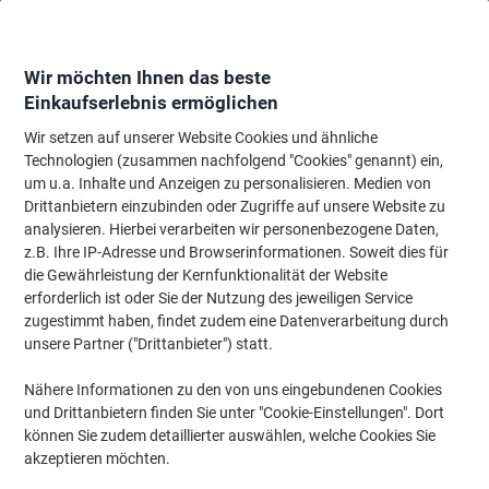
Skip
Skip
to
to
Content
Navigation
Wir möchten Ihnen das beste
Einkaufserlebnis ermöglichen
Wir setzen auf unserer Website Cookies und ähnliche
Startseite
Tinte & Toner
Tintenpatronen, Druckerpatronen, Druckerfarbbänd
Technologien (zusammen nachfolgend "Cookies" genannt) ein,
um u.a. Inhalte und Anzeigen zu personalisieren. Medien von
Samsung CLT-Y505L Original Tonerkartusche Gelb
Drittanbietern einzubinden oder Zugriffe auf unsere Website zu
analysieren. Hierbei verarbeiten wir personenbezogene Daten,
z.B. Ihre IP-Adresse und Browserinformationen. Soweit dies für
Marke:
Samsung
Artikelnr.:
6998823
die Gewährleistung der Kernfunktionalität der Website
erforderlich ist oder Sie der Nutzung des jeweiligen Service
zugestimmt haben, findet zudem eine Datenverarbeitung durch
unsere Partner ("Drittanbieter") statt.
Nähere Informationen zu den von uns eingebundenen Cookies
und Drittanbietern finden Sie unter "Cookie-Einstellungen". Dort
können Sie zudem detaillierter auswählen, welche Cookies Sie
akzeptieren möchten.