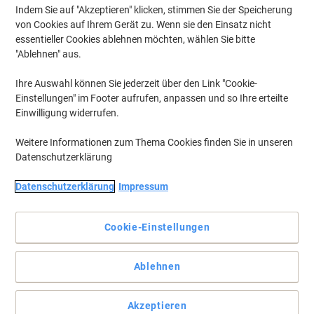
Indem Sie auf "Akzeptieren" klicken, stimmen Sie der Speicherung
von Cookies auf Ihrem Gerät zu. Wenn sie den Einsatz nicht
essentieller Cookies ablehnen möchten, wählen Sie bitte
"Ablehnen" aus.
Ihre Auswahl können Sie jederzeit über den Link "Cookie-
Einstellungen" im Footer aufrufen, anpassen und so Ihre erteilte
Einwilligung widerrufen.
Weitere Informationen zum Thema Cookies finden Sie in unseren
Datenschutzerklärung
Datenschutzerklärung
Impressum
Cookie-Einstellungen
Über das Papier gleiten statt rollen mit ViscoGlide-Technologie
Ablehnen
Der Slider memo XB von Schneider ist ein innovativer
Kugelschreiber mit souveränem Design für ein leichtgleitendes
Schreibgefühl.
Akzeptieren