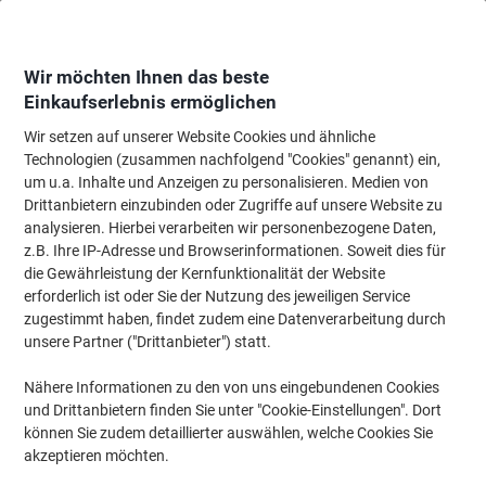
Skip
Skip
to
to
Content
Navigation
Wir möchten Ihnen das beste
Einkaufserlebnis ermöglichen
Wir setzen auf unserer Website Cookies und ähnliche
Startseite
Bürobedarf
Schreiben & Zeichnen
Stifte, Minen & Korrektur
Technologien (zusammen nachfolgend "Cookies" genannt) ein,
um u.a. Inhalte und Anzeigen zu personalisieren. Medien von
Schneider Kugelschreiber SLIDER memo XB 0.7 mm
Drittanbietern einzubinden oder Zugriffe auf unsere Website zu
Schwarz
analysieren. Hierbei verarbeiten wir personenbezogene Daten,
z.B. Ihre IP-Adresse und Browserinformationen. Soweit dies für
die Gewährleistung der Kernfunktionalität der Website
Marke:
Schneider
Artikelnr.:
5714046
erforderlich ist oder Sie der Nutzung des jeweiligen Service
zugestimmt haben, findet zudem eine Datenverarbeitung durch
unsere Partner ("Drittanbieter") statt.
Nachhaltig
Nähere Informationen zu den von uns eingebundenen Cookies
und Drittanbietern finden Sie unter "Cookie-Einstellungen". Dort
können Sie zudem detaillierter auswählen, welche Cookies Sie
akzeptieren möchten.