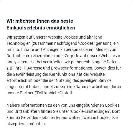
Skip
Skip
to
to
Content
Navigation
Wir möchten Ihnen das beste
Einkaufserlebnis ermöglichen
Wir setzen auf unserer Website Cookies und ähnliche
Startseite
Bürobedarf
Schreibtisch-Ausstattung
Notizbücher, Notizblöck
Technologien (zusammen nachfolgend "Cookies" genannt) ein,
um u.a. Inhalte und Anzeigen zu personalisieren. Medien von
Geschäfts- & Kassenbücher - Ursus
(40)
Drittanbietern einzubinden oder Zugriffe auf unsere Website zu
analysieren. Hierbei verarbeiten wir personenbezogene Daten,
z.B. Ihre IP-Adresse und Browserinformationen. Soweit dies für
Filtern nach
Ursus
die Gewährleistung der Kernfunktionalität der Website
Filter entfernen
erforderlich ist oder Sie der Nutzung des jeweiligen Service
zugestimmt haben, findet zudem eine Datenverarbeitung durch
unsere Partner ("Drittanbieter") statt.
Nachhaltig
Format: A5
Ursus Green Geschäftsbuch
Nähere Informationen zu den von uns eingebundenen Cookies
2115B144K A5 144 Blatt 80g/qm 5mm
und Drittanbietern finden Sie unter "Cookie-Einstellungen". Dort
kariert
können Sie zudem detaillierter auswählen, welche Cookies Sie
akzeptieren möchten.
Mehr Kaufen,
Mehr Sparen