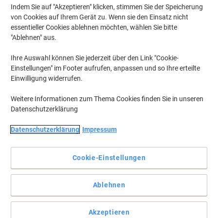
€ 34,99
pro Stück
Indem Sie auf "Akzeptieren" klicken, stimmen Sie der Speicherung
Ab 5 Stück
von Cookies auf Ihrem Gerät zu. Wenn sie den Einsatz nicht
€ 41,99 inkl. USt
essentieller Cookies ablehnen möchten, wählen Sie bitte
Aktuell verfügbar
Vor 15:00 Uhr bestellt, am
nächsten Werktag geliefert
"Ablehnen" aus.
Menge
Ihre Auswahl können Sie jederzeit über den Link "Cookie-
Einstellungen" im Footer aufrufen, anpassen und so Ihre erteilte
Einwilligung widerrufen.
Ursus Style Lieferscheinbuch LI643SD
A6 quer 3x40 Blatt
Weitere Informationen zum Thema Cookies finden Sie in unseren
selbstdurchschreibend
Datenschutzerklärung
Mehr Kaufen,
Mehr Sparen
Datenschutzerklärung
Impressum
€ 11,79
pro Stück
Ab 5 Stück
€ 14,15 inkl. USt
Cookie-Einstellungen
Aktuell verfügbar
Vor 15:00 Uhr bestellt, am
nächsten Werktag geliefert
Menge
Ablehnen
Ursus Style Kasseneingangsbuch
Akzeptieren