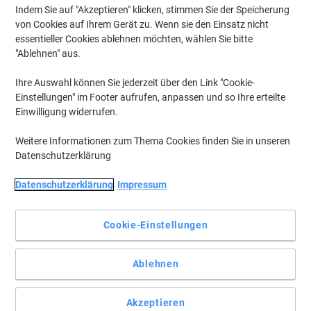
Indem Sie auf "Akzeptieren" klicken, stimmen Sie der Speicherung
von Cookies auf Ihrem Gerät zu. Wenn sie den Einsatz nicht
essentieller Cookies ablehnen möchten, wählen Sie bitte
"Ablehnen" aus.
Ihre Auswahl können Sie jederzeit über den Link "Cookie-
Einstellungen" im Footer aufrufen, anpassen und so Ihre erteilte
Einwilligung widerrufen.
Weitere Informationen zum Thema Cookies finden Sie in unseren
Datenschutzerklärung
Datenschutzerklärung
Impressum
Aus Nylon und farblos.
Befestigen Sie Ihre Etiketten mit Anschießfäden stabil an der
Cookie-Einstellungen
Ware.
Vollständige Beschreibung lesen
Ablehnen
Mehr Kaufen,
Mehr Sparen
€ 7,29
pro Pack
Ab 3 Pack
Akzeptieren
€ 8,75 inkl. USt