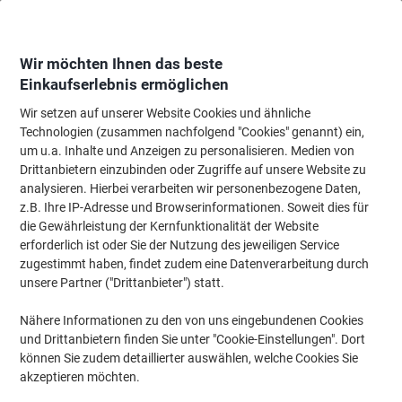
Skip
Skip
to
to
Content
Navigation
Wir möchten Ihnen das beste
Einkaufserlebnis ermöglichen
Wir setzen auf unserer Website Cookies und ähnliche
Startseite
Bürotechnik & Technologie
Büromaschinen & Zubehör
Etiket
Technologien (zusammen nachfolgend "Cookies" genannt) ein,
um u.a. Inhalte und Anzeigen zu personalisieren. Medien von
Sigel Anschießfäden Transparent 4,5 x 15,3 cm 2000
Drittanbietern einzubinden oder Zugriffe auf unsere Website zu
Stück
analysieren. Hierbei verarbeiten wir personenbezogene Daten,
z.B. Ihre IP-Adresse und Browserinformationen. Soweit dies für
die Gewährleistung der Kernfunktionalität der Website
Marke:
Sigel
Artikelnr.:
ZB321
erforderlich ist oder Sie der Nutzung des jeweiligen Service
zugestimmt haben, findet zudem eine Datenverarbeitung durch
unsere Partner ("Drittanbieter") statt.
Nähere Informationen zu den von uns eingebundenen Cookies
und Drittanbietern finden Sie unter "Cookie-Einstellungen". Dort
können Sie zudem detaillierter auswählen, welche Cookies Sie
akzeptieren möchten.