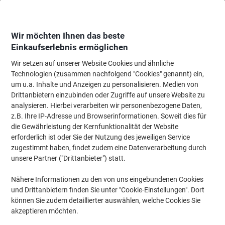
Skip
Skip
to
to
Content
Navigation
Wir möchten Ihnen das beste
Einkaufserlebnis ermöglichen
Wir setzen auf unserer Website Cookies und ähnliche
Startseite
Meetings & Präsentation
Meetings & Präsentation
Whiteboard
Technologien (zusammen nachfolgend "Cookies" genannt) ein,
um u.a. Inhalte und Anzeigen zu personalisieren. Medien von
Sigel Artverum Glastafel Magnetisch Einseitig 100 (B) x
Drittanbietern einzubinden oder Zugriffe auf unsere Website zu
100 (H) cm Rot
analysieren. Hierbei verarbeiten wir personenbezogene Daten,
z.B. Ihre IP-Adresse und Browserinformationen. Soweit dies für
die Gewährleistung der Kernfunktionalität der Website
Marke:
Sigel
Artikelnr.:
6728139
erforderlich ist oder Sie der Nutzung des jeweiligen Service
zugestimmt haben, findet zudem eine Datenverarbeitung durch
unsere Partner ("Drittanbieter") statt.
Nähere Informationen zu den von uns eingebundenen Cookies
und Drittanbietern finden Sie unter "Cookie-Einstellungen". Dort
können Sie zudem detaillierter auswählen, welche Cookies Sie
akzeptieren möchten.