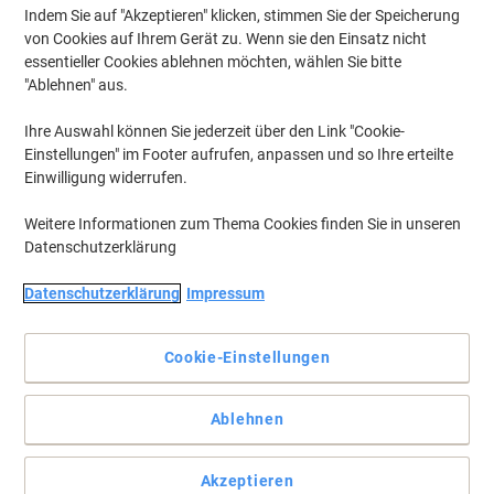
Indem Sie auf "Akzeptieren" klicken, stimmen Sie der Speicherung
von Cookies auf Ihrem Gerät zu. Wenn sie den Einsatz nicht
essentieller Cookies ablehnen möchten, wählen Sie bitte
"Ablehnen" aus.
Ihre Auswahl können Sie jederzeit über den Link "Cookie-
Einstellungen" im Footer aufrufen, anpassen und so Ihre erteilte
Einwilligung widerrufen.
Weitere Informationen zum Thema Cookies finden Sie in unseren
Datenschutzerklärung
Datenschutzerklärung
Impressum
Cookie-Einstellungen
Planen und präsentieren Sie stilvoll
Ablehnen
Das Sigel Glasboard Artvertum wird aus hochwertigem Tempered
Glas (gehärtetes Sicherheitsglas) gefertigt. Es ist beschriftbar und
magnetisch. Inkl. extra starker Designmagnete und
Akzeptieren
Befestigungsmaterial.