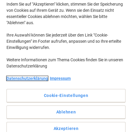
Indem Sie auf "Akzeptieren" klicken, stimmen Sie der Speicherung
von Cookies auf Ihrem Gerät zu. Wenn sie den Einsatz nicht
essentieller Cookies ablehnen möchten, wählen Sie bitte
"Ablehnen" aus.
Ihre Auswahl können Sie jederzeit über den Link "Cookie-
Einstellungen" im Footer aufrufen, anpassen und so Ihre erteilte
Einwilligung widerrufen.
Weitere Informationen zum Thema Cookies finden Sie in unseren
Datenschutzerklärung
Datenschutzerklärung
Impressum
Cookie-Einstellungen
Stilvolles Notizbuch für den täglichen Geschäftsgebrauch in
edlem Schwarz
Ablehnen
Der unempfindliche"Softwave"-Einband sieht gut aus! Mit
Leseband, Inhaltsverzeichnis, 194 nummerierte Seiten,
Akzeptieren
Visitenkartentasche, Stiftschlaufe, Titel- und Rückenetiketten,