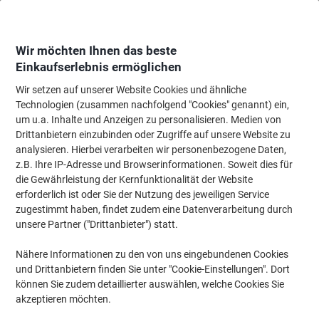
Skip
Skip
to
to
Content
Navigation
Wir möchten Ihnen das beste
Einkaufserlebnis ermöglichen
Wir setzen auf unserer Website Cookies und ähnliche
Startseite
Bürobedarf
Schreibtisch-Ausstattung
Notizbücher, Notizblöck
Technologien (zusammen nachfolgend "Cookies" genannt) ein,
um u.a. Inhalte und Anzeigen zu personalisieren. Medien von
Sigel Conceptum A6 Gebunden Schwarz Hardback
Drittanbietern einzubinden oder Zugriffe auf unsere Website zu
Notizbuch Kariert 97 Blatt
analysieren. Hierbei verarbeiten wir personenbezogene Daten,
z.B. Ihre IP-Adresse und Browserinformationen. Soweit dies für
die Gewährleistung der Kernfunktionalität der Website
Marke:
Sigel
Artikelnr.:
3627495
erforderlich ist oder Sie der Nutzung des jeweiligen Service
zugestimmt haben, findet zudem eine Datenverarbeitung durch
unsere Partner ("Drittanbieter") statt.
Nachhaltig
Nähere Informationen zu den von uns eingebundenen Cookies
und Drittanbietern finden Sie unter "Cookie-Einstellungen". Dort
können Sie zudem detaillierter auswählen, welche Cookies Sie
akzeptieren möchten.