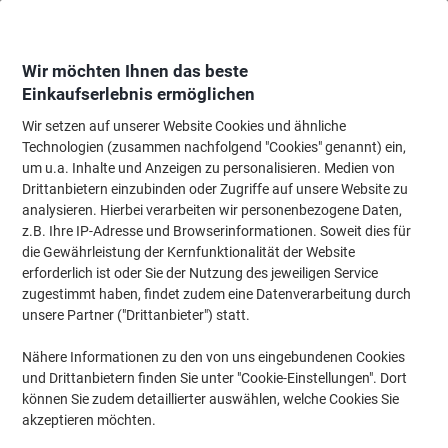
Skip
Skip
to
to
Content
Navigation
Wir möchten Ihnen das beste
Einkaufserlebnis ermöglichen
Wir setzen auf unserer Website Cookies und ähnliche
Startseite
Bürobedarf
Schreiben & Zeichnen
Zeichenbedarf
Buntstift
Technologien (zusammen nachfolgend "Cookies" genannt) ein,
um u.a. Inhalte und Anzeigen zu personalisieren. Medien von
STABILO Pen 68 Faserschreiber 1 mm Mittel
Drittanbietern einzubinden oder Zugriffe auf unsere Website zu
Ultramarinblau
analysieren. Hierbei verarbeiten wir personenbezogene Daten,
z.B. Ihre IP-Adresse und Browserinformationen. Soweit dies für
die Gewährleistung der Kernfunktionalität der Website
Marke:
STABILO
Artikelnr.:
68-BU
erforderlich ist oder Sie der Nutzung des jeweiligen Service
zugestimmt haben, findet zudem eine Datenverarbeitung durch
unsere Partner ("Drittanbieter") statt.
Nähere Informationen zu den von uns eingebundenen Cookies
und Drittanbietern finden Sie unter "Cookie-Einstellungen". Dort
können Sie zudem detaillierter auswählen, welche Cookies Sie
akzeptieren möchten.