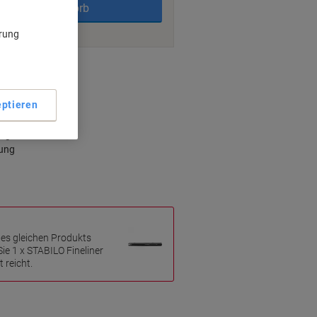
In den Warenkorb
ärung
ngsmöglichkeiten
ptieren
ologie
ungsschutz
zung
des gleichen Produkts
ie 1 x STABILO Fineliner
 reicht.