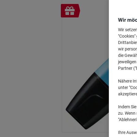
Inkl.
Geschenk
Wir möc
Wir setze
"Cookies" 
Drittanbie
wir perso
die Gewähr
jeweilige
Partner ("
Nähere In
unter "Coo
akzeptier
Indem Sie 
zu. Wenn s
"Ablehnen
Ihre Auswa