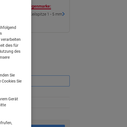
ren mit unserer Eigenmarke:
Viking HC1-5 Textmarker Blau Breit Keilspitze 1 - 5 mm
chfolgend
on
 verarbeiten
it dies für
 Nutzung des
unsere
Sie
sparen
nden Sie
e Cookies Sie
Ihrem Gerät
itte
rktage
frufen,