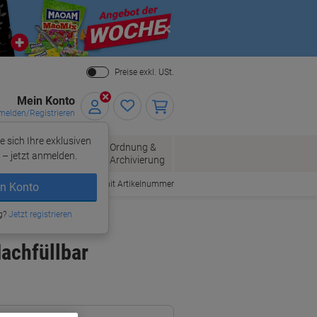
Close
Preise exkl. USt.
Mein Konto
elden/Registrieren
e sich Ihre exklusiven
ersand
Ordnung &
Bürobedarf
– jetzt anmelden.
Archivierung
Bestellen mit Artikelnummer
n Konto
g?
Jetzt registrieren
achfüllbar