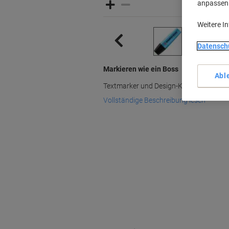
anpassen u
Weitere I
Datensch
Markieren wie ein Boss
Abl
Textmarker und Design-Klassiker seit 1
Vollständige Beschreibung lesen