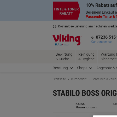
Skip
Skip
10% Rabatt auf
to
to
Content
Navigation
Bei einem Einkauf a
Passende Tinte & T
Kostenlose Lieferung am nächsten Werkt
2 Jahre Garantie auf alle Produkte
07236 515
Kundenservice
Bewirtung
Reinigung
Wartung 
& Küche
& Hygiene
Sicherheit
Beratung
Shops
Angebote & 
Startseite
Bürobedarf
Schreiben & Zeic
STABILO BOSS ORIGIN
Ma