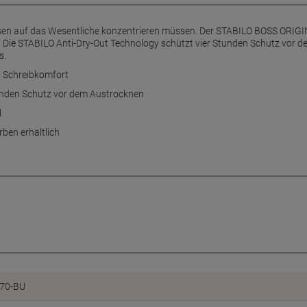
Lesen auf das Wesentliche konzentrieren müssen. Der STABILO BOSS ORIGIN
. Die STABILO Anti-Dry-Out Technology schützt vier Stunden Schutz vor d
s.
d Schreibkomfort
unden Schutz vor dem Austrocknen
l
rben erhältlich
70-BU