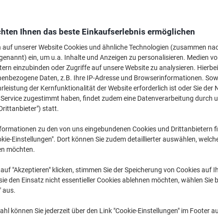
Wechseln und spa
hten Ihnen das beste Einkaufserlebnis ermöglichen
€ 0,59
n auf unserer Website Cookies und ähnliche Technologien (zusammen na
genannt) ein, um u.a. Inhalte und Anzeigen zu personalisieren. Medien v
tern einzubinden oder Zugriffe auf unsere Website zu analysieren. Hierbei
Mehr Kaufen,
Mehr Sparen
€ 0,79
nenbezogene Daten, z.B. Ihre IP-Adresse und Browserinformationen. Sowe
pro Stück
Ab 5 Stück
leistung der Kernfunktionalität der Website erforderlich ist oder Sie der
€ 0,95 inkl. USt
n Service zugestimmt haben, findet zudem eine Datenverarbeitung durch 
Drittanbieter") statt.
Menge
exkl. USt
formationen zu den von uns eingebundenen Cookies und Drittanbietern fi
Stück
1-2
€ 0,99
kie-Einstellungen". Dort können Sie zudem detaillierter auswählen, welch
en möchten.
Stück
3-4
€ 0,89
-10%
auf "Akzeptieren" klicken, stimmen Sie der Speicherung von Cookies auf 
Stück
5+
€ 0,79
-20%
ie den Einsatz nicht essentieller Cookies ablehnen möchten, wählen Sie b
" aus.
Aktuell verfügbar
Lieferung 2-3 We
hl können Sie jederzeit über den Link "Cookie-Einstellungen" im Footer au