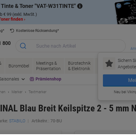
 Tinte & Toner
VAT-W31TINTE
b € 99 (exkl. MwSt.)
oner finden ›
ag*
Kostenlose Rücksendung*
1 800
Anm
Sichern Si
&
Meetings &
Bürotechnik
Tinte &
Papier, V
Büromöbel
Angebote 
Präsentation
& Elektronik
Toner
& Pakete
Saisonales
Prämienshop
Mei
hnen
Marker
Textmarker
Neu bei Vikin
AL Blau Breit Keilspitze 2 - 5 mm N
rke:
STABILO
Artikelnr.:
70-BU