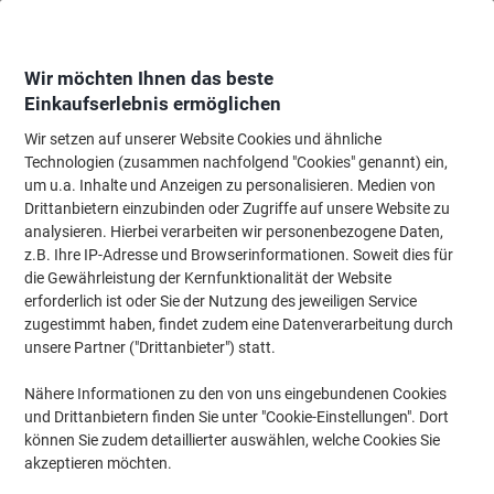
Skip
Skip
to
to
Content
Navigation
Wir möchten Ihnen das beste
Einkaufserlebnis ermöglichen
Wir setzen auf unserer Website Cookies und ähnliche
Startseite
Bürobedarf
Schreiben & Zeichnen
Marker
Textmarker
Technologien (zusammen nachfolgend "Cookies" genannt) ein,
um u.a. Inhalte und Anzeigen zu personalisieren. Medien von
STABILO BOSS ORIGINAL Grün Breit Keilspitze 2 - 5
Drittanbietern einzubinden oder Zugriffe auf unsere Website zu
mm Nachfüllbar
analysieren. Hierbei verarbeiten wir personenbezogene Daten,
z.B. Ihre IP-Adresse und Browserinformationen. Soweit dies für
die Gewährleistung der Kernfunktionalität der Website
Marke:
STABILO
Artikelnr.:
70-GN
erforderlich ist oder Sie der Nutzung des jeweiligen Service
zugestimmt haben, findet zudem eine Datenverarbeitung durch
unsere Partner ("Drittanbieter") statt.
BEST
PRICE
Nähere Informationen zu den von uns eingebundenen Cookies
und Drittanbietern finden Sie unter "Cookie-Einstellungen". Dort
Inkl.
können Sie zudem detaillierter auswählen, welche Cookies Sie
Geschenk
akzeptieren möchten.