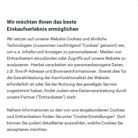
Skip
Skip
to
to
Content
Navigation
Wir möchten Ihnen das beste
Einkaufserlebnis ermöglichen
Wir setzen auf unserer Website Cookies und ähnliche
Technologien (zusammen nachfolgend "Cookies" genannt) ein,
Unsere Highlights
um u.a. Inhalte und Anzeigen zu personalisieren. Medien von
Drittanbietern einzubinden oder Zugriffe auf unsere Website zu
für Ihren Sommer!
analysieren. Hierbei verarbeiten wir personenbezogene Daten,
z.B. Ihre IP-Adresse und Browserinformationen. Soweit dies für
Ventilatoren, Klimaanlagen &
die Gewährleistung der Kernfunktionalität der Website
Getränke fürs Büro
erforderlich ist oder Sie der Nutzung des jeweiligen Service
zugestimmt haben, findet zudem eine Datenverarbeitung durch
unsere Partner ("Drittanbieter") statt.
Unsere Bestseller
Nähere Informationen zu den von uns eingebundenen Cookies
und Drittanbietern finden Sie unter "Cookie-Einstellungen". Dort
können Sie zudem detaillierter auswählen, welche Cookies Sie
akzeptieren möchten.