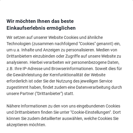
Skip
Skip
to
to
Content
Navigation
Wir möchten Ihnen das beste
Einkaufserlebnis ermöglichen
Wir setzen auf unserer Website Cookies und ähnliche
Startseite
Top 25 umweltfreundliche Angebote
Technologien (zusammen nachfolgend "Cookies" genannt) ein,
um u.a. Inhalte und Anzeigen zu personalisieren. Medien von
Grün zu sein muss nicht die Welt kosten
(22)
Drittanbietern einzubinden oder Zugriffe auf unsere Website zu
analysieren. Hierbei verarbeiten wir personenbezogene Daten,
z.B. Ihre IP-Adresse und Browserinformationen. Soweit dies für
Filtern nach
die Gewährleistung der Kernfunktionalität der Website
erforderlich ist oder Sie der Nutzung des jeweiligen Service
Grüner Shop
zugestimmt haben, findet zudem eine Datenverarbeitung durch
Entdecken Sie unser komplettes
unsere Partner ("Drittanbieter") statt.
Sortiment an umweltfreundlichen
Produkten ›
Nähere Informationen zu den von uns eingebundenen Cookies
und Drittanbietern finden Sie unter "Cookie-Einstellungen". Dort
können Sie zudem detaillierter auswählen, welche Cookies Sie
akzeptieren möchten.