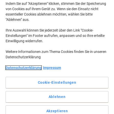
Indem Sie auf "Akzeptieren" klicken, stimmen Sie der Speicherung
Inkl.
Eigenmarke
Nachhaltig
von Cookies auf Ihrem Gerät zu. Wenn sie den Einsatz nicht
Geschenk
Viking Extra Extra Sticky Haftnotizen 76
essentieller Cookies ablehnen möchten, wählen Sie bitte
x 76 mm Färbig sortiert Quadratisch 6
"Ablehnen" aus.
Stück à 90 Blatt
Ihre Auswahl können Sie jederzeit über den Link "Cookie-
Nur
Einstellungen" im Footer aufrufen, anpassen und so Ihre erteilte
€ 6,69
pro Pack
Einwilligung widerrufen.
€ 8,03 inkl. USt
Weitere Informationen zum Thema Cookies finden Sie in unseren
Aktuell verfügbar
Lieferung 2-3 Werktage
Datenschutzerklärung
Menge
Datenschutzerklärung
Impressum
Nachhaltig
BEST PRICE
Cookie-Einstellungen
Viking Premium Ordner Breit A4 75 mm
Blau 2 Ringe Kunststoff Matt
Hochformat
Ablehnen
Mehr Kaufen,
Mehr Sparen
€ 1,99
pro Stück
Akzeptieren
Ab 100 Stück