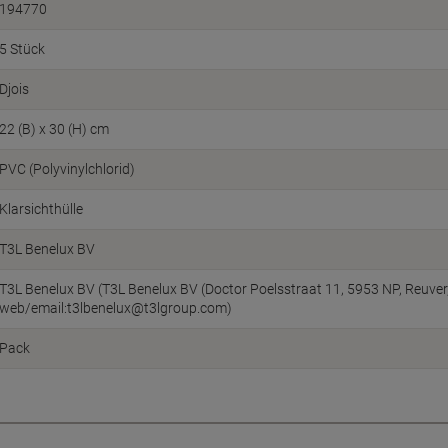
194770
5 Stück
Djois
22 (B) x 30 (H) cm
PVC (Polyvinylchlorid)
Klarsichthülle
T3L Benelux BV
T3L Benelux BV (T3L Benelux BV (Doctor Poelsstraat 11, 5953 NP, Reuver,
web/email:t3lbenelux@t3lgroup.com)
Pack