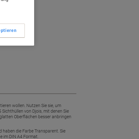
ngung
ptieren
ieren wollen. Nutzen Sie sie, um
Sichthüllen von Djois, mit denen Sie
 glatten Oberflächen besser anbringen
d haben die Farbe Transparent. Sie
te im DIN A4 Format.