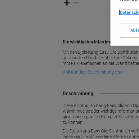
Datensch
Abl
Die wichtigsten Infos immer zur Hand
Mit den Djois Kang Easy Clic Sichthüllen
gesicherten Überblick über Ihre Dokume
mittels Klebeflächen an der Wand hafte
Vollständige Beschreibung lesen
Beschreibung
Diese Sichthüllen Kang Easy Clic von Dj
Warnhinweise oder wichtige Informatione
gleich einen ganzen Komplex beschildern
zu können.
Die Djois Kang Easy Clic Sichthüllen ve
lassen sich leicht wieder entfernen ohn