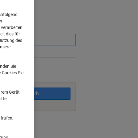
chfolgend
on
 verarbeiten
Sie
sparen
it dies für
 Nutzung des
unsere
nden Sie
e Cookies Sie
rktage
Ihrem Gerät
In den Warenkorb
itte
frufen,
ngsmöglichkeiten
ärung