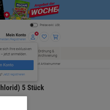
Close
Preise exkl. USt.
Mein Konto
elden/Registrieren
e sich Ihre exklusiven
ersand
Ordnung &
Bürobedarf
– jetzt anmelden.
Archivierung
Bestellen mit Artikelnummer
n Konto
g?
Jetzt registrieren
hlorid) 5 Stück