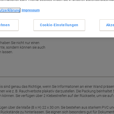
Klebeflächen für Wandanbri
Rückstandslos entfernbar
utzerklärung
Impressum
Ideal für A4-Dokumente
Starkes, transparentes PVC
ehnen
Cookie-Einstellungen
Akze
Mehr anzeigen
 haben Sie nicht nur einen
nte, sondern können sie auch
n lassen.
ois sind genau das Richtige, wenn Sie Informatonen an einer Wand präsent
n wie z. B. Rauchverbote plakativ darzustellen. Die Packung beinhaltet 5 
 können. Sie verfügen über 2 Klebestreifen auf der Rückseite, um sie auf
rfügen über die Maße (B x H) 22 x 30 cm. Sie bestehen aus starkem PVC un
e Rückstände zu hinterlassen. Sie eignen sich besonders gut für Dokumen