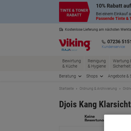
Skip
Skip
10% Rabatt auf
to
to
Content
Navigation
Bei einem Einkauf a
Passende Tinte & T
Kostenlose Lieferung am nächsten Werkt
2 Jahre Garantie auf alle Produkte
07236 515
Kundenservice
Bewirtung
Reinigung
Wartung 
& Küche
& Hygiene
Sicherheit
Beratung
Shops
Angebote & 
Startseite
Ordnung & Archivierung
Ordn
Djois Kang Klarsicht
Ma