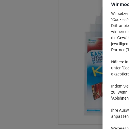
Wir möc
Wir setze
"Cookies" 
Drittanbie
wir perso
die Gewähr
jeweilige
Partner ("
Nähere In
unter "Coo
akzeptier
Indem Sie 
zu. Wenn s
"Ablehnen
Ihre Auswa
anpassen u
Weitere I