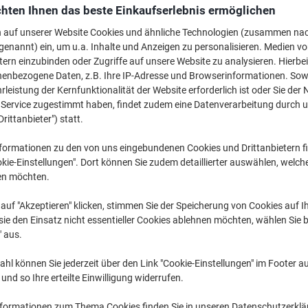
€ 22,99
pro Pack
hten Ihnen das beste Einkaufserlebnis ermöglichen
Ab 3 Pack
€ 27,59 inkl. USt
n auf unserer Website Cookies und ähnliche Technologien (zusammen na
genannt) ein, um u.a. Inhalte und Anzeigen zu personalisieren. Medien v
tern einzubinden oder Zugriffe auf unsere Website zu analysieren. Hierbei
Menge
exkl. USt
nenbezogene Daten, z.B. Ihre IP-Adresse und Browserinformationen. Sowe
Pack
1
€ 25,49
leistung der Kernfunktionalität der Website erforderlich ist oder Sie der
n Service zugestimmt haben, findet zudem eine Datenverarbeitung durch 
Pack
2
€ 24,49
-3%
Drittanbieter") statt.
Pack
3+
€ 22,99
-9%
formationen zu den von uns eingebundenen Cookies und Drittanbietern fi
kie-Einstellungen". Dort können Sie zudem detaillierter auswählen, welch
Aktuell verfügbar
Lieferung 2-3 We
en möchten.
Menge
auf "Akzeptieren" klicken, stimmen Sie der Speicherung von Cookies auf 
ie den Einsatz nicht essentieller Cookies ablehnen möchten, wählen Sie b
Zu einer Liste
" aus.
hl können Sie jederzeit über den Link "Cookie-Einstellungen" im Footer au
Lieferinformationen
Zahlu
nd so Ihre erteilte Einwilligung widerrufen.
Haupteigenschaften
nformationen zum Thema Cookies finden Sie in unseren Datenschutzerkl