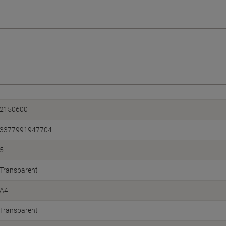
2150600
3377991947704
5
Transparent
A4
Transparent