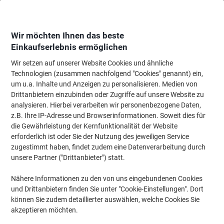
Skip
Skip
to
to
Content
Navigation
Wir möchten Ihnen das beste
Einkaufserlebnis ermöglichen
Wir setzen auf unserer Website Cookies und ähnliche
Startseite
Bürobedarf
Schreibtisch-Ausstattung
Klebefilme, Klebebänder
Technologien (zusammen nachfolgend "Cookies" genannt) ein,
um u.a. Inhalte und Anzeigen zu personalisieren. Medien von
tesa Klebebandabroller tesafilm Easy Cut Economy
Drittanbietern einzubinden oder Zugriffe auf unsere Website zu
Schwarz 25 mm (B) x 66 m (L)
analysieren. Hierbei verarbeiten wir personenbezogene Daten,
z.B. Ihre IP-Adresse und Browserinformationen. Soweit dies für
die Gewährleistung der Kernfunktionalität der Website
Marke:
tesa
Artikelnr.:
57431
erforderlich ist oder Sie der Nutzung des jeweiligen Service
zugestimmt haben, findet zudem eine Datenverarbeitung durch
unsere Partner ("Drittanbieter") statt.
Nähere Informationen zu den von uns eingebundenen Cookies
und Drittanbietern finden Sie unter "Cookie-Einstellungen". Dort
können Sie zudem detaillierter auswählen, welche Cookies Sie
akzeptieren möchten.