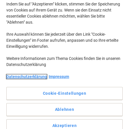
Indem Sie auf "Akzeptieren" klicken, stimmen Sie der Speicherung
von Cookies auf Ihrem Gerät zu. Wenn sie den Einsatz nicht
essentieller Cookies ablehnen möchten, wählen Sie bitte
"Ablehnen" aus.
Ihre Auswahl können Sie jederzeit über den Link "Cookie-
Einstellungen" im Footer aufrufen, anpassen und so Ihre erteilte
Einwilligung widerrufen.
Weitere Informationen zum Thema Cookies finden Sie in unseren
Datenschutzerklärung
Datenschutzerklärung
Impressum
Cookie-Einstellungen
Der Schwergewichtschamp für unkompliziertes Abreißen von
tesafilm
Ablehnen
Dieser Heavy-Weight tesafilm Tischabroller mit scharfem
Wellenmesser, schneidet tesafilm problemlos. Das Verpacken von
Akzeptieren
Geschenken oder auch Befestigen von Dekorationen wird so zum