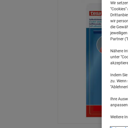
Wir setze
"Cookies" 
Drittanbie
wir perso
die Gewähr
jeweilige
Partner ("
Nähere In
unter "Coo
akzeptier
Indem Sie 
zu. Wenn s
"Ablehnen
Ihre Auswa
anpassen u
Weitere I