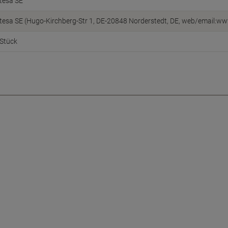
tesa SE
tesa SE (Hugo-Kirchberg-Str 1, DE-20848 Norderstedt, DE, web/email:ww
Stück