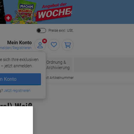
Close
Preise exkl. USt.
Mein Konto
elden/Registrieren
e sich Ihre exklusiven
ersand
Ordnung &
Bürobedarf
– jetzt anmelden.
Archivierung
Bestellen mit Artikelnummer
n Konto
g?
Jetzt registrieren
rol) Weiß