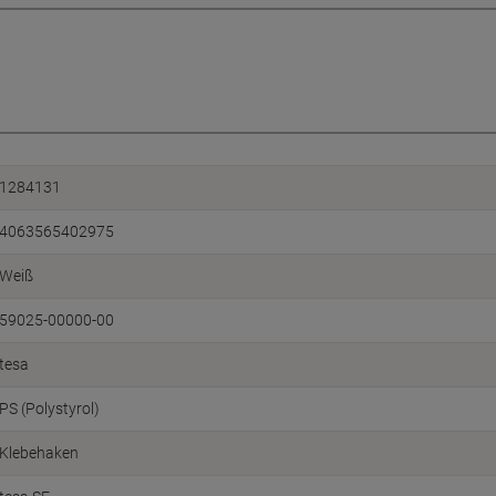
1284131
4063565402975
Weiß
59025-00000-00
tesa
PS (Polystyrol)
Klebehaken