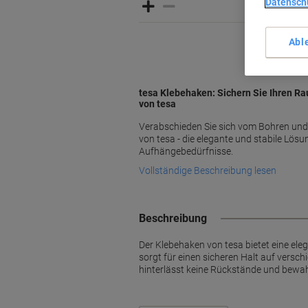
Datensch
Abl
tesa Klebehaken: Sichern Sie Ihren R
von tesa
Verabschieden Sie sich vom Bohren und
von tesa - die elegante und stabile Lösung
Aufhängebedürfnisse.
Vollständige Beschreibung lesen
Beschreibung
Der Klebehaken von tesa bietet eine e
sorgt für einen sicheren Halt auf versc
hinterlässt keine Rückstände und bewa