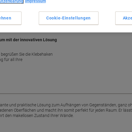
utzerklärung
Impressum
Werkzeugloses Anbringen
Starker Halt auf Oberflächen
Rückstandsfrei entfernbar
ehnen
Cookie-Einstellungen
Akze
Elegantes Design in Weiß
Mehr anzeigen
aum mit der innovativen Lösung
 begrüßen Sie die Klebehaken
 für all Ihre
legante und praktische Lösung zum Aufhängen von Gegenständen, ganz oh
hiedenen Oberflächen und macht ihn somit perfekt für jeden Raum. Er lässt
hrt den makellosen Zustand Ihrer Wände.