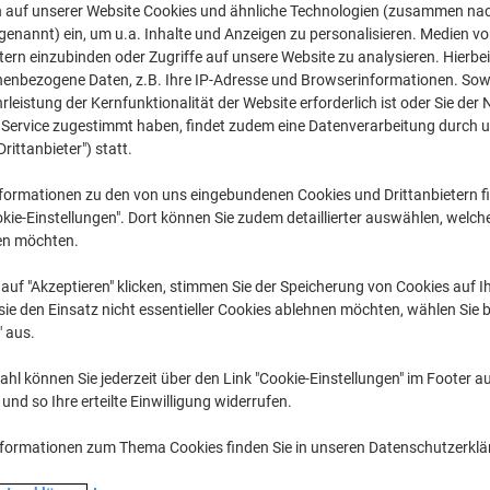
€ 7,29
pro Stück
n auf unserer Website Cookies und ähnliche Technologien (zusammen na
Ab 6 Stück
genannt) ein, um u.a. Inhalte und Anzeigen zu personalisieren. Medien v
€ 8,75 inkl. USt
tern einzubinden oder Zugriffe auf unsere Website zu analysieren. Hierbei
nenbezogene Daten, z.B. Ihre IP-Adresse und Browserinformationen. Sowe
leistung der Kernfunktionalität der Website erforderlich ist oder Sie der
Menge
exkl. USt
n Service zugestimmt haben, findet zudem eine Datenverarbeitung durch 
Stück
1-2
€ 8,29
Drittanbieter") statt.
Stück
3-5
€ 7,79
-6%
formationen zu den von uns eingebundenen Cookies und Drittanbietern fi
kie-Einstellungen". Dort können Sie zudem detaillierter auswählen, welch
Stück
6+
€ 7,29
-12%
en möchten.
Aktuell verfügbar
Vor 15:00 Uhr be
auf "Akzeptieren" klicken, stimmen Sie der Speicherung von Cookies auf 
ie den Einsatz nicht essentieller Cookies ablehnen möchten, wählen Sie b
Menge
" aus.
Zu einer Liste
hl können Sie jederzeit über den Link "Cookie-Einstellungen" im Footer au
nd so Ihre erteilte Einwilligung widerrufen.
Lieferinformationen
Zahlu
nformationen zum Thema Cookies finden Sie in unseren Datenschutzerkl
Haupteigenschaften