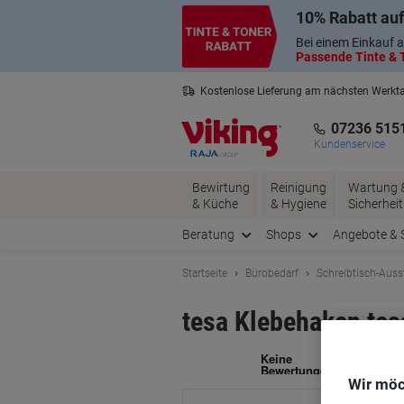
Skip
Skip
10% Rabatt auf
to
to
Content
Navigation
Bei einem Einkauf a
Passende Tinte & T
Kostenlose Lieferung am nächsten Werkt
2 Jahre Garantie auf alle Produkte
07236 515
Kundenservice
Bewirtung
Reinigung
Wartung 
& Küche
& Hygiene
Sicherheit
Beratung
Shops
Angebote & 
Startseite
Bürobedarf
Schreibtisch-Auss
tesa Klebehaken tes
Ma
Wir möc