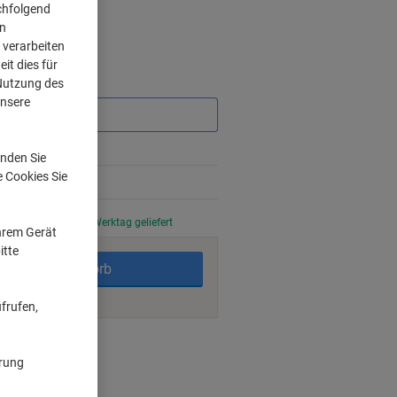
chfolgend
on
 verarbeiten
it dies für
Sie
 Nutzung des
sparen
unsere
nden Sie
e Cookies Sie
stellt, am nächsten Werktag geliefert
Ihrem Gerät
itte
In den Warenkorb
frufen,
ngsmöglichkeiten
ärung