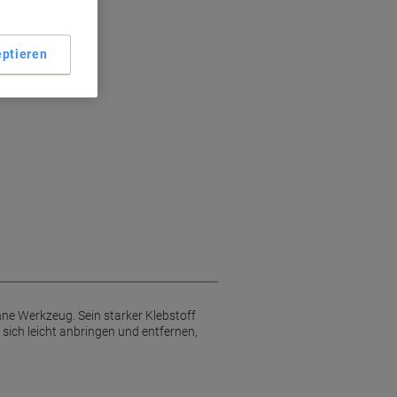
ptieren
ne Werkzeug. Sein starker Klebstoff
 sich leicht anbringen und entfernen,