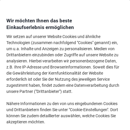
Skip
Skip
to
to
Content
Navigation
Wir möchten Ihnen das beste
Einkaufserlebnis ermöglichen
Wir setzen auf unserer Website Cookies und ähnliche
Startseite
Bürobedarf
Schreibtisch-Ausstattung
Kleber, Klebestreifen &
Technologien (zusammen nachfolgend "Cookies" genannt) ein,
um u.a. Inhalte und Anzeigen zu personalisieren. Medien von
tesa Tack XL Doppelseitige Klebepads Non-permanent
Drittanbietern einzubinden oder Zugriffe auf unsere Website zu
2,4 x 0,4 x 2 cm Transparent 36 Stück
analysieren. Hierbei verarbeiten wir personenbezogene Daten,
z.B. Ihre IP-Adresse und Browserinformationen. Soweit dies für
die Gewährleistung der Kernfunktionalität der Website
Marke:
tesa
Artikelnr.:
3509962
erforderlich ist oder Sie der Nutzung des jeweiligen Service
zugestimmt haben, findet zudem eine Datenverarbeitung durch
unsere Partner ("Drittanbieter") statt.
Nähere Informationen zu den von uns eingebundenen Cookies
und Drittanbietern finden Sie unter "Cookie-Einstellungen". Dort
können Sie zudem detaillierter auswählen, welche Cookies Sie
akzeptieren möchten.