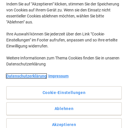
Indem Sie auf "Akzeptieren" klicken, stimmen Sie der Speicherung
von Cookies auf Ihrem Gerät zu. Wenn sie den Einsatz nicht
essentieller Cookies ablehnen möchten, wählen Sie bitte
"Ablehnen" aus.
Ihre Auswahl können Sie jederzeit über den Link "Cookie-
Einstellungen" im Footer aufrufen, anpassen und so Ihre erteilte
Einwilligung widerrufen.
Weitere Informationen zum Thema Cookies finden Sie in unseren
Datenschutzerklärung
Datenschutzerklärung
Impressum
Cookie-Einstellungen
Abnehmbare und wiederverwendbare Alternative zu
Reißzwecken und Magneten
Ablehnen
Mit den transparenten Klebepads von tesa können Sie z. B.
Notizzettel, Ausdrücke und Visitenkarten auf flache Oberflächen
Akzeptieren
kleben ohne Rückstände zu hinterlassen.