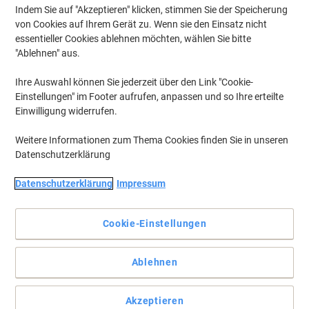
Indem Sie auf "Akzeptieren" klicken, stimmen Sie der Speicherung
von Cookies auf Ihrem Gerät zu. Wenn sie den Einsatz nicht
essentieller Cookies ablehnen möchten, wählen Sie bitte
"Ablehnen" aus.
Ihre Auswahl können Sie jederzeit über den Link "Cookie-
Einstellungen" im Footer aufrufen, anpassen und so Ihre erteilte
Einwilligung widerrufen.
Weitere Informationen zum Thema Cookies finden Sie in unseren
Datenschutzerklärung
Datenschutzerklärung
Impressum
Cookie-Einstellungen
Befestigen Sie Objekte einfach und professionell
Ablehnen
Die tesa TACK doppelseitigen Klebepads eignen sich optimal zum
Aufhängen von Fotos, Blättern und leichtem Karton. Sie lassen
sich praktischerweise wiederverwenden.
Akzeptieren