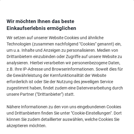
Skip
Skip
to
to
Content
Navigation
Wir möchten Ihnen das beste
Einkaufserlebnis ermöglichen
Wir setzen auf unserer Website Cookies und ähnliche
Startseite
Bürobedarf
Schreibtisch-Ausstattung
Kleber, Klebestreifen &
Technologien (zusammen nachfolgend "Cookies" genannt) ein,
um u.a. Inhalte und Anzeigen zu personalisieren. Medien von
tesa Klebepads Tack Transparent 11 (B) mm
Drittanbietern einzubinden oder Zugriffe auf unsere Website zu
Synthetisches Gummi 200 Stück
analysieren. Hierbei verarbeiten wir personenbezogene Daten,
z.B. Ihre IP-Adresse und Browserinformationen. Soweit dies für
die Gewährleistung der Kernfunktionalität der Website
Marke:
tesa
Artikelnr.:
4998969
erforderlich ist oder Sie der Nutzung des jeweiligen Service
zugestimmt haben, findet zudem eine Datenverarbeitung durch
unsere Partner ("Drittanbieter") statt.
Nähere Informationen zu den von uns eingebundenen Cookies
und Drittanbietern finden Sie unter "Cookie-Einstellungen". Dort
können Sie zudem detaillierter auswählen, welche Cookies Sie
akzeptieren möchten.