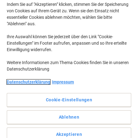
Indem Sie auf "Akzeptieren" klicken, stimmen Sie der Speicherung
von Cookies auf Ihrem Gerät zu. Wenn sie den Einsatz nicht
essentieller Cookies ablehnen möchten, wählen Sie bitte
"Ablehnen" aus.
Ihre Auswahl können Sie jederzeit über den Link "Cookie-
Einstellungen" im Footer aufrufen, anpassen und so Ihre erteilte
Einwilligung widerrufen.
Weitere Informationen zum Thema Cookies finden Sie in unseren
Datenschutzerklärung
Datenschutzerklärung
Impressum
Cookie-Einstellungen
In der praktischen Officebox für einfache Aufbewahrung
Ablehnen
Dieses transparente Klebeband von tesa eignet sich für viele
verschiedene Klebearbeiten im Büro und Haushalt. Dabei ist es
Akzeptieren
nahezu unsichtbar auf fast allen Materialien und Untergründen.