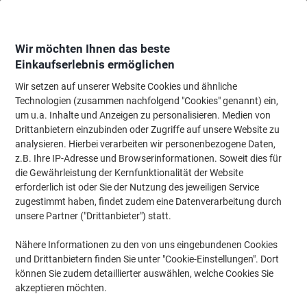
Skip
Skip
to
to
Content
Navigation
Wir möchten Ihnen das beste
Einkaufserlebnis ermöglichen
Wir setzen auf unserer Website Cookies und ähnliche
Startseite
Bürobedarf
Schreibtisch-Ausstattung
Klebefilme, Klebebänder
Technologien (zusammen nachfolgend "Cookies" genannt) ein,
um u.a. Inhalte und Anzeigen zu personalisieren. Medien von
tesa Klebeband tesafilm Office-Box 57370 Transparent
Drittanbietern einzubinden oder Zugriffe auf unsere Website zu
15 mm (B) x 10 m (L) BOPP (Biaxial orientiertes
analysieren. Hierbei verarbeiten wir personenbezogene Daten,
Polypropylen) 10 Rollen
z.B. Ihre IP-Adresse und Browserinformationen. Soweit dies für
die Gewährleistung der Kernfunktionalität der Website
erforderlich ist oder Sie der Nutzung des jeweiligen Service
Marke:
tesa
Artikelnr.:
57370
zugestimmt haben, findet zudem eine Datenverarbeitung durch
unsere Partner ("Drittanbieter") statt.
Nähere Informationen zu den von uns eingebundenen Cookies
und Drittanbietern finden Sie unter "Cookie-Einstellungen". Dort
können Sie zudem detaillierter auswählen, welche Cookies Sie
akzeptieren möchten.