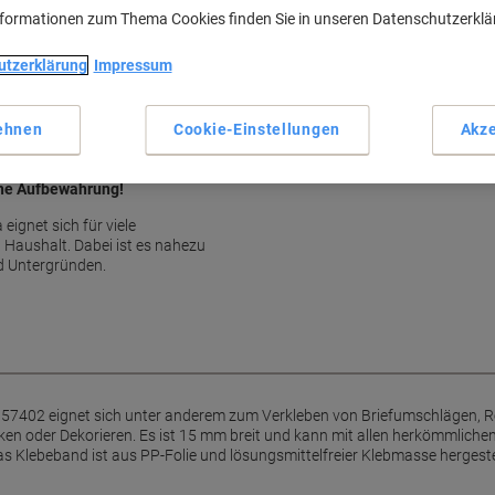
Haupteigenschaften
nformationen zum Thema Cookies finden Sie in unseren Datenschutzerkl
Klebeband transparent & reiß
Vielseitig einsetzbar im Büro
utzerklärung
Impressum
Ideal zum Reparieren & Dekor
Einfache Anwendung mit Abr
Mehr anzeigen
ehnen
Cookie-Einstellungen
Akze
ache Aufbewahrung!
ignet sich für viele
 Haushalt. Dabei ist es nahezu
nd Untergründen.
 57402 eignet sich unter anderem zum Verkleben von Briefumschlägen, R
 oder Dekorieren. Es ist 15 mm breit und kann mit allen herkömmlichen 
s Klebeband ist aus PP-Folie und lösungsmittelfreier Klebmasse hergeste