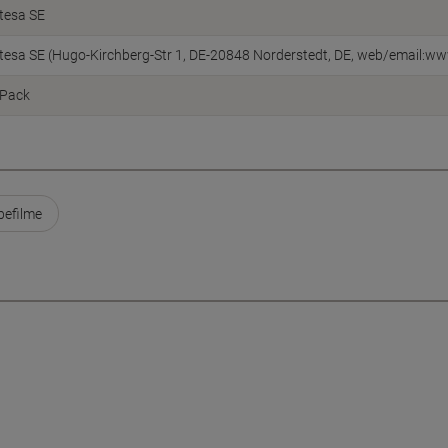
tesa SE
tesa SE (Hugo-Kirchberg-Str 1, DE-20848 Norderstedt, DE, web/email:w
Pack
befilme