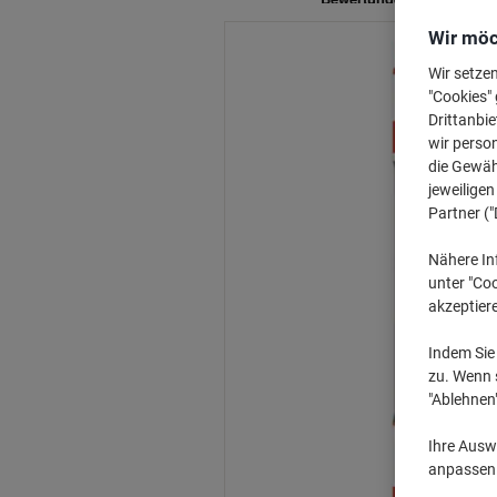
Wir möc
Wir setze
"Cookies" 
Drittanbie
wir perso
die Gewähr
jeweilige
Partner ("
Nähere In
unter "Coo
akzeptier
Indem Sie 
zu. Wenn s
"Ablehnen
Ihre Auswa
anpassen u