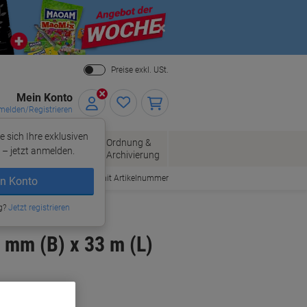
Close
Preise exkl. USt.
Mein Konto
elden/Registrieren
e sich Ihre exklusiven
ersand
Ordnung &
Bürobedarf
– jetzt anmelden.
Archivierung
Bestellen mit Artikelnummer
n Konto
g?
Jetzt registrieren
 mm (B) x 33 m (L)