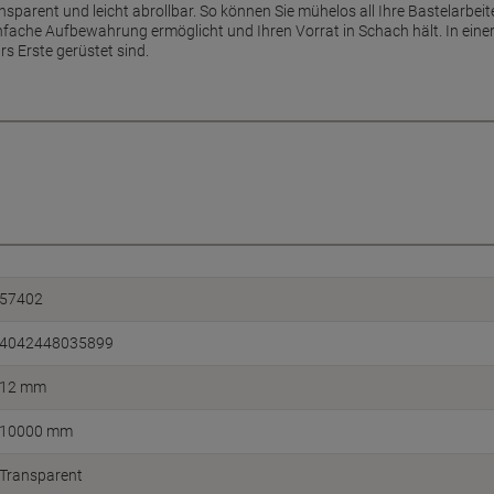
ransparent und leicht abrollbar. So können Sie mühelos all Ihre Bastelarbei
infache Aufbewahrung ermöglicht und Ihren Vorrat in Schach hält. In einer 
rs Erste gerüstet sind.
57402
4042448035899
12 mm
10000 mm
Transparent