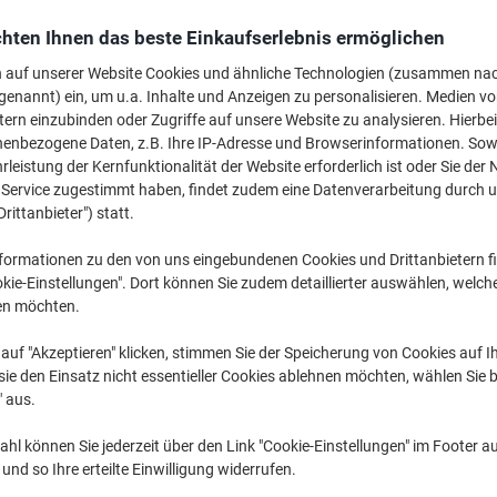
Mehr Kaufen,
Mehr Sparen
hten Ihnen das beste Einkaufserlebnis ermöglichen
€ 10,19
pro Pack
Ab 2 Pack
n auf unserer Website Cookies und ähnliche Technologien (zusammen na
€ 12,23 inkl. USt
genannt) ein, um u.a. Inhalte und Anzeigen zu personalisieren. Medien v
€ 0,03 / m exkl. USt
tern einzubinden oder Zugriffe auf unsere Website zu analysieren. Hierbei
nenbezogene Daten, z.B. Ihre IP-Adresse und Browserinformationen. Sowe
Menge
exkl. USt
leistung der Kernfunktionalität der Website erforderlich ist oder Sie der
n Service zugestimmt haben, findet zudem eine Datenverarbeitung durch 
Pack
1
€ 10,89
Drittanbieter") statt.
Pack
2+
€ 10,19
-6%
formationen zu den von uns eingebundenen Cookies und Drittanbietern fi
kie-Einstellungen". Dort können Sie zudem detaillierter auswählen, welch
Aktuell verfügbar
Lieferung 2-3 We
en möchten.
Menge
auf "Akzeptieren" klicken, stimmen Sie der Speicherung von Cookies auf 
ie den Einsatz nicht essentieller Cookies ablehnen möchten, wählen Sie b
Zu einer Liste
" aus.
Lieferinformationen
Zahlu
hl können Sie jederzeit über den Link "Cookie-Einstellungen" im Footer au
nd so Ihre erteilte Einwilligung widerrufen.