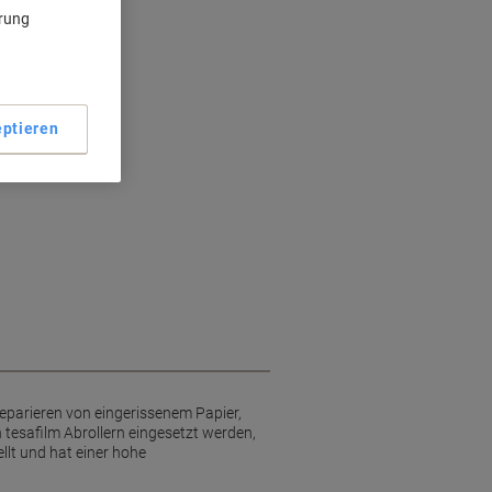
ärung
fest
ieren
ollern
ptieren
eparieren von eingerissenem Papier,
tesafilm Abrollern eingesetzt werden,
llt und hat einer hohe