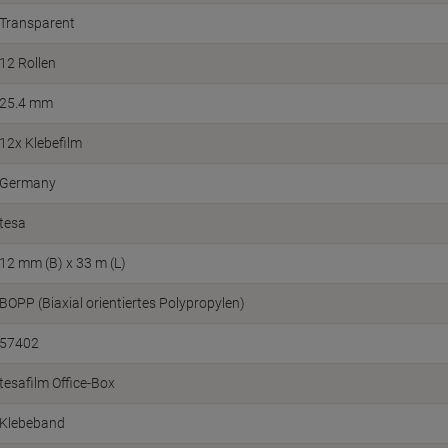
Transparent
12 Rollen
25.4 mm
12x Klebefilm
Germany
tesa
12 mm (B) x 33 m (L)
BOPP (Biaxial orientiertes Polypropylen)
57402
tesafilm Office-Box
Klebeband