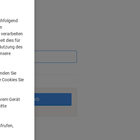
chfolgend
on
 verarbeiten
it dies für
Sie
 Nutzung des
sparen
unsere
nden Sie
e Cookies Sie
rktage
In den Warenkorb
Ihrem Gerät
itte
ngsmöglichkeiten
frufen,