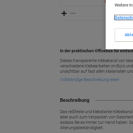
Weitere I
Datensch
Abl
In der praktischen Officebox für einf
Dieses transparente Klebeband von tesa e
verschiedene Klebearbeiten im Büro und
unsichtbar auf fast allen Materialien u
Vollständige Beschreibung lesen
Beschreibung
Das reißfeste und klebstarke Klebeband
aber auch zum Verpacken von Geschenken
sodass Sie es immer zur Hand haben. Da
Alterungsbeständigkeit.