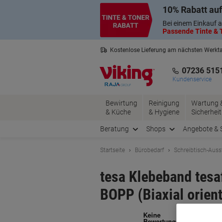
Skip
Skip
10% Rabatt auf
to
to
Content
Navigation
Bei einem Einkauf a
Passende Tinte & T
Kostenlose Lieferung am nächsten Werkt
2 Jahre Garantie auf alle Produkte
07236 515
Kundenservice
Bewirtung
Reinigung
Wartung 
& Küche
& Hygiene
Sicherheit
Beratung
Shops
Angebote & 
Startseite
Bürobedarf
Schreibtisch-Auss
tesa Klebeband tesa
BOPP (Biaxial orient
Ma