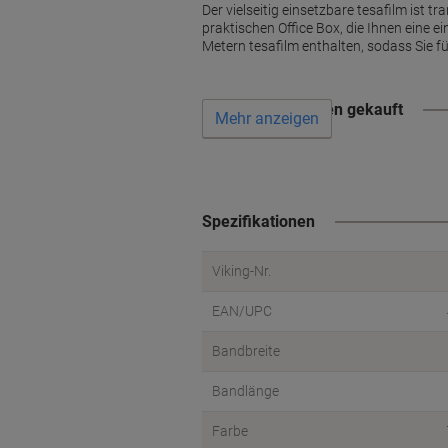
Der vielseitig einsetzbare tesafilm ist t
praktischen Office Box, die Ihnen eine e
Metern tesafilm enthalten, sodass Sie fü
Wird oft zusammen gekauft
Mehr anzeigen
Spezifikationen
Viking-Nr.
EAN/UPC
Bandbreite
Bandlänge
Farbe