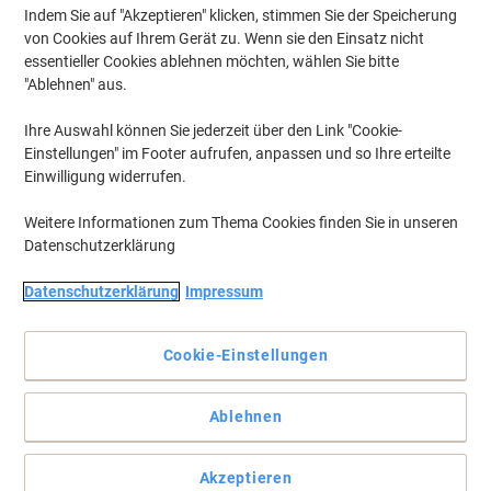
Indem Sie auf "Akzeptieren" klicken, stimmen Sie der Speicherung
von Cookies auf Ihrem Gerät zu. Wenn sie den Einsatz nicht
essentieller Cookies ablehnen möchten, wählen Sie bitte
"Ablehnen" aus.
Ihre Auswahl können Sie jederzeit über den Link "Cookie-
Einstellungen" im Footer aufrufen, anpassen und so Ihre erteilte
Einwilligung widerrufen.
Weitere Informationen zum Thema Cookies finden Sie in unseren
Datenschutzerklärung
Datenschutzerklärung
Impressum
Cookie-Einstellungen
In der praktischen Officebox für einfache Aufbewahrung!
Ablehnen
Dieses transparente Klebeband von tesa eignet sich für viele
verschiedene Klebearbeiten im Büro und Haushalt. Dabei ist es
Akzeptieren
nahezu unsichtbar auf fast allen Materialien und Untergründen.