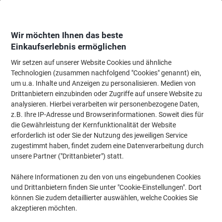
Skip
Skip
to
to
Content
Navigation
Wir möchten Ihnen das beste
Einkaufserlebnis ermöglichen
Wir setzen auf unserer Website Cookies und ähnliche
Startseite
Bürobedarf
Schreibtisch-Ausstattung
Klebefilme, Klebebänder
Technologien (zusammen nachfolgend "Cookies" genannt) ein,
um u.a. Inhalte und Anzeigen zu personalisieren. Medien von
tesa Klebeband tesafilm Office-Box 57403 Transparent
Drittanbietern einzubinden oder Zugriffe auf unsere Website zu
12 mm (B) x 66 m (L) BOPP (Biaxial orientiertes
analysieren. Hierbei verarbeiten wir personenbezogene Daten,
Polypropylen) 12 Rollen
z.B. Ihre IP-Adresse und Browserinformationen. Soweit dies für
die Gewährleistung der Kernfunktionalität der Website
erforderlich ist oder Sie der Nutzung des jeweiligen Service
Marke:
tesa
Artikelnr.:
57403
zugestimmt haben, findet zudem eine Datenverarbeitung durch
unsere Partner ("Drittanbieter") statt.
Nähere Informationen zu den von uns eingebundenen Cookies
und Drittanbietern finden Sie unter "Cookie-Einstellungen". Dort
können Sie zudem detaillierter auswählen, welche Cookies Sie
akzeptieren möchten.