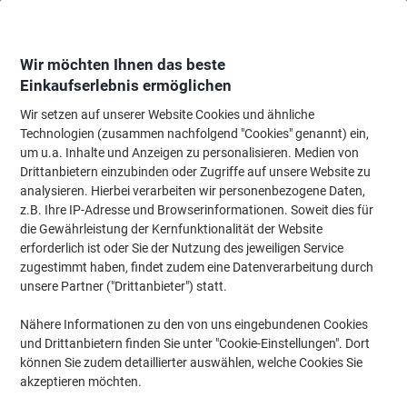
Skip
Skip
to
to
Content
Navigation
Wir möchten Ihnen das beste
Einkaufserlebnis ermöglichen
Wir setzen auf unserer Website Cookies und ähnliche
Startseite
Papier, Versand & Pakete
Verpacken & Versenden
Versandkarto
Technologien (zusammen nachfolgend "Cookies" genannt) ein,
um u.a. Inhalte und Anzeigen zu personalisieren. Medien von
tidyPac TRANSPORT BOX extrastrong Umzugskarton
Drittanbietern einzubinden oder Zugriffe auf unsere Website zu
Pappkarton 360 (B) x 690 (T) x 370 (H) mm Braun 10
analysieren. Hierbei verarbeiten wir personenbezogene Daten,
Stück
z.B. Ihre IP-Adresse und Browserinformationen. Soweit dies für
die Gewährleistung der Kernfunktionalität der Website
erforderlich ist oder Sie der Nutzung des jeweiligen Service
Marke:
tidyPac
Artikelnr.:
N118133
zugestimmt haben, findet zudem eine Datenverarbeitung durch
unsere Partner ("Drittanbieter") statt.
Nähere Informationen zu den von uns eingebundenen Cookies
-49%
und Drittanbietern finden Sie unter "Cookie-Einstellungen". Dort
können Sie zudem detaillierter auswählen, welche Cookies Sie
akzeptieren möchten.