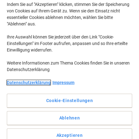
Indem Sie auf "Akzeptieren" klicken, stimmen Sie der Speicherung
von Cookies auf Ihrem Gerät zu. Wenn sie den Einsatz nicht
Um zuvor gespeicherte Drucker und / oder zuvor erworbene Patronen
anzuzeigen, bitte
anmelden
essentieller Cookies ablehnen möchten, wählen Sie bitte
"Ablehnen" aus.
HP Laserjet Color Pro CP 1025 N Toner Druckerpatronen
(10)
Ihre Auswahl können Sie jederzeit über den Link "Cookie-
Einstellungen" im Footer aufrufen, anpassen und so Ihre erteilte
Filtern nach
Einwilligung widerrufen.
Inkl.
Geschenk
Weitere Informationen zum Thema Cookies finden Sie in unseren
HP 126A Original Tonerkartusche
Datenschutzerklärung
CE310A Schwarz
Datenschutzerklärung
Impressum
Mehr Kaufen,
Mehr Sparen
€ 65,99
pro Stück
Ab 3 Stück
Cookie-Einstellungen
€ 79,19 inkl. USt
Aktuell verfügbar
Lieferung 2-3 Werktage
Menge
Ablehnen
Akzeptieren
Inkl.