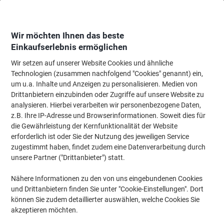
Skip
Skip
to
to
Content
Navigation
Wir möchten Ihnen das beste
Einkaufserlebnis ermöglichen
Wir setzen auf unserer Website Cookies und ähnliche
Startseite
Tinten und Toner Suchmaschine
Technologien (zusammen nachfolgend "Cookies" genannt) ein,
um u.a. Inhalte und Anzeigen zu personalisieren. Medien von
Finden Sie Tinte, Toner oder Beschriftungsbänder für
Drittanbietern einzubinden oder Zugriffe auf unsere Website zu
Ihr Gerät
analysieren. Hierbei verarbeiten wir personenbezogene Daten,
z.B. Ihre IP-Adresse und Browserinformationen. Soweit dies für
die Gewährleistung der Kernfunktionalität der Website
Wählen Sie Marke, Serie & Modell aus
erforderlich ist oder Sie der Nutzung des jeweiligen Service
zugestimmt haben, findet zudem eine Datenverarbeitung durch
HP
unsere Partner ("Drittanbieter") statt.
Nähere Informationen zu den von uns eingebundenen Cookies
Laserjet Color Pro CP
und Drittanbietern finden Sie unter "Cookie-Einstellungen". Dort
können Sie zudem detaillierter auswählen, welche Cookies Sie
HP Laserjet Color Pro CP 1025 N
akzeptieren möchten.