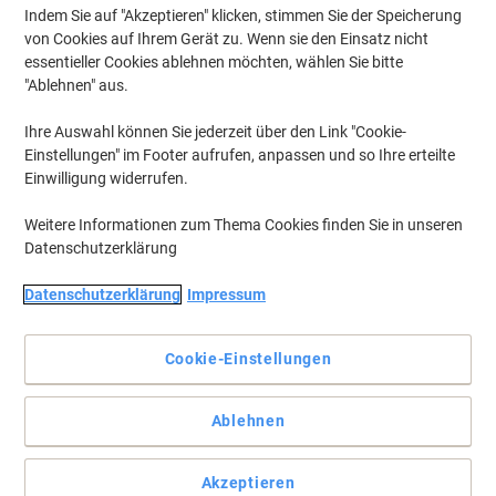
Ab 5 Stück
Indem Sie auf "Akzeptieren" klicken, stimmen Sie der Speicherung
€ 2,39 inkl. USt
von Cookies auf Ihrem Gerät zu. Wenn sie den Einsatz nicht
€ 22,11 / m exkl. USt
essentieller Cookies ablehnen möchten, wählen Sie bitte
Aktuell verfügbar
Vor 15:00 Uhr bestellt, am
nächsten Werktag geliefert
"Ablehnen" aus.
Menge
Ihre Auswahl können Sie jederzeit über den Link "Cookie-
Einstellungen" im Footer aufrufen, anpassen und so Ihre erteilte
Einwilligung widerrufen.
Eigenmarke
Viking Hygiene Original Flüssigseife
Weitere Informationen zum Thema Cookies finden Sie in unseren
Frisch Blau 300 ml
Datenschutzerklärung
Mehr Kaufen,
Mehr Sparen
Datenschutzerklärung
Impressum
€ 1,99
pro Stück
Ab 5 Stück
€ 2,39 inkl. USt
€ 22,11 / m exkl. USt
Cookie-Einstellungen
Aktuell verfügbar
Vor 15:00 Uhr bestellt, am
nächsten Werktag geliefert
Ablehnen
Menge
Akzeptieren