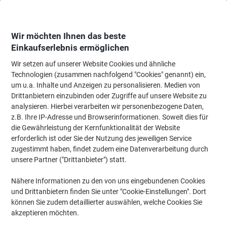
Skip
Skip
to
to
Content
Navigation
Wir möchten Ihnen das beste
Einkaufserlebnis ermöglichen
Wir setzen auf unserer Website Cookies und ähnliche
Startseite
Reinigung & Hygiene
Reinigung & Hygiene
Hygieneartikel
Technologien (zusammen nachfolgend "Cookies" genannt) ein,
um u.a. Inhalte und Anzeigen zu personalisieren. Medien von
Seife - Viking
(2)
Drittanbietern einzubinden oder Zugriffe auf unsere Website zu
analysieren. Hierbei verarbeiten wir personenbezogene Daten,
z.B. Ihre IP-Adresse und Browserinformationen. Soweit dies für
Filtern nach
Viking
die Gewährleistung der Kernfunktionalität der Website
Filter entfernen
erforderlich ist oder Sie der Nutzung des jeweiligen Service
zugestimmt haben, findet zudem eine Datenverarbeitung durch
unsere Partner ("Drittanbieter") statt.
BEST PRICE
Viking Flüssigseife Flüssig Frisch
Nähere Informationen zu den von uns eingebundenen Cookies
Transparent 300 ml
und Drittanbietern finden Sie unter "Cookie-Einstellungen". Dort
können Sie zudem detaillierter auswählen, welche Cookies Sie
akzeptieren möchten.
Mehr Kaufen,
Mehr Sparen
€ 1,99
pro Stück