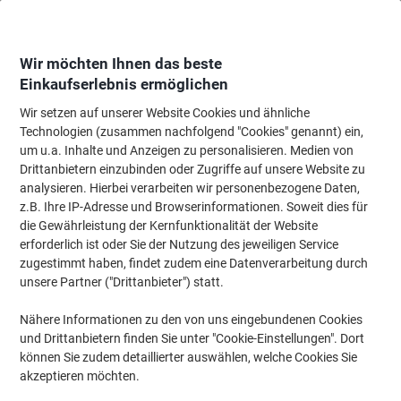
Skip
Skip
to
to
Content
Navigation
Wir möchten Ihnen das beste
Einkaufserlebnis ermöglichen
Wir setzen auf unserer Website Cookies und ähnliche
Startseite
Tinten und Toner Suchmaschine
Technologien (zusammen nachfolgend "Cookies" genannt) ein,
um u.a. Inhalte und Anzeigen zu personalisieren. Medien von
Finden Sie Tinte, Toner oder Beschriftungsbänder für
Drittanbietern einzubinden oder Zugriffe auf unsere Website zu
Ihr Gerät
analysieren. Hierbei verarbeiten wir personenbezogene Daten,
z.B. Ihre IP-Adresse und Browserinformationen. Soweit dies für
die Gewährleistung der Kernfunktionalität der Website
Wählen Sie Marke, Serie & Modell aus
erforderlich ist oder Sie der Nutzung des jeweiligen Service
zugestimmt haben, findet zudem eine Datenverarbeitung durch
HP
unsere Partner ("Drittanbieter") statt.
Nähere Informationen zu den von uns eingebundenen Cookies
Officejet
und Drittanbietern finden Sie unter "Cookie-Einstellungen". Dort
können Sie zudem detaillierter auswählen, welche Cookies Sie
HP Officejet 4620
akzeptieren möchten.