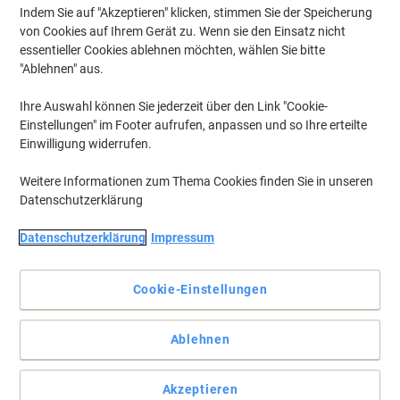
Indem Sie auf "Akzeptieren" klicken, stimmen Sie der Speicherung
von Cookies auf Ihrem Gerät zu. Wenn sie den Einsatz nicht
Um zuvor gespeicherte Drucker und / oder zuvor erworbene Patronen
anzuzeigen, bitte
anmelden
essentieller Cookies ablehnen möchten, wählen Sie bitte
"Ablehnen" aus.
HP Officejet 4620 Tintenpatronen
(8)
Ihre Auswahl können Sie jederzeit über den Link "Cookie-
Einstellungen" im Footer aufrufen, anpassen und so Ihre erteilte
Filtern nach
Einwilligung widerrufen.
Inkl.
Geschenk
Weitere Informationen zum Thema Cookies finden Sie in unseren
HP 364 Original Tintenpatrone
Datenschutzerklärung
N9J73AE Schwarz, Cyan, Magenta,
Gelb Multipack 4 Stück
Datenschutzerklärung
Impressum
Mehr Kaufen,
Mehr Sparen
€ 69,99
pro Multipack
Cookie-Einstellungen
Ab 3 Multipack
€ 83,99 inkl. USt
Aktuell verfügbar
Lieferung 2-3 Werktage
Ablehnen
Menge
Akzeptieren