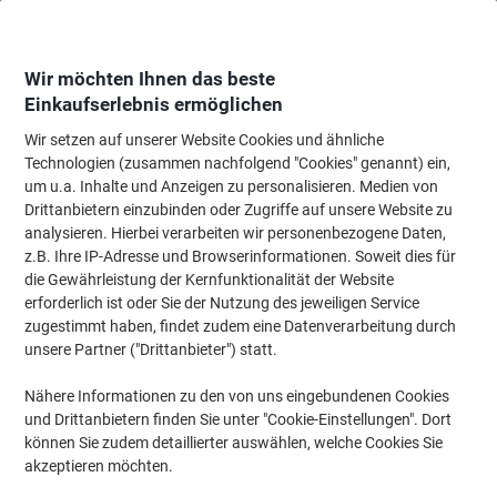
Skip
Skip
to
to
Content
Navigation
Wir möchten Ihnen das beste
Einkaufserlebnis ermöglichen
Wir setzen auf unserer Website Cookies und ähnliche
Startseite
Bürobedarf
Schreiben & Zeichnen
Stifte, Minen & Korrektur
Technologien (zusammen nachfolgend "Cookies" genannt) ein,
um u.a. Inhalte und Anzeigen zu personalisieren. Medien von
Tipp-Ex Micro Tape Korrekturroller 5 mm x 8 m
Drittanbietern einzubinden oder Zugriffe auf unsere Website zu
analysieren. Hierbei verarbeiten wir personenbezogene Daten,
z.B. Ihre IP-Adresse und Browserinformationen. Soweit dies für
Marke:
Tipp-Ex
Artikelnr.:
2135975
die Gewährleistung der Kernfunktionalität der Website
erforderlich ist oder Sie der Nutzung des jeweiligen Service
zugestimmt haben, findet zudem eine Datenverarbeitung durch
unsere Partner ("Drittanbieter") statt.
Nähere Informationen zu den von uns eingebundenen Cookies
und Drittanbietern finden Sie unter "Cookie-Einstellungen". Dort
können Sie zudem detaillierter auswählen, welche Cookies Sie
akzeptieren möchten.