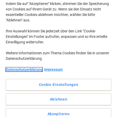
Indem Sie auf "Akzeptieren" klicken, stimmen Sie der Speicherung
von Cookies auf Ihrem Gerät zu. Wenn sie den Einsatz nicht
essentieller Cookies ablehnen möchten, wählen Sie bitte
"Ablehnen" aus.
Ihre Auswahl können Sie jederzeit über den Link "Cookie-
Einstellungen" im Footer aufrufen, anpassen und so Ihre erteilte
Einwilligung widerrufen.
Weitere Informationen zum Thema Cookies finden Sie in unseren
Datenschutzerklärung
Datenschutzerklärung
Impressum
Cookie-Einstellungen
Schreibfehler? Kein Problem
Der Shake'n Squeeze von Tipp-Ex ist der präzise, perfekt deckende
Ablehnen
Korrekturstift, der millimetergenau auf den Punkt kommt.
Vollständige Beschreibung lesen
Akzeptieren
Mehr Kaufen,
Mehr Sparen