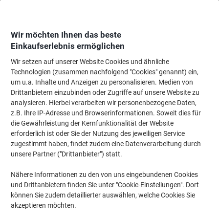
Skip
Skip
to
to
Content
Navigation
Wir möchten Ihnen das beste
Einkaufserlebnis ermöglichen
Wir setzen auf unserer Website Cookies und ähnliche
Startseite
Bürobedarf
Schreiben & Zeichnen
Stifte, Minen & Korrektur
Technologien (zusammen nachfolgend "Cookies" genannt) ein,
um u.a. Inhalte und Anzeigen zu personalisieren. Medien von
Tipp-Ex Korrekturstift Shake ’n Squeeze Weiß 8 ml
Drittanbietern einzubinden oder Zugriffe auf unsere Website zu
analysieren. Hierbei verarbeiten wir personenbezogene Daten,
z.B. Ihre IP-Adresse und Browserinformationen. Soweit dies für
Marke:
Tipp-Ex
Artikelnr.:
8022
die Gewährleistung der Kernfunktionalität der Website
erforderlich ist oder Sie der Nutzung des jeweiligen Service
zugestimmt haben, findet zudem eine Datenverarbeitung durch
unsere Partner ("Drittanbieter") statt.
Nähere Informationen zu den von uns eingebundenen Cookies
und Drittanbietern finden Sie unter "Cookie-Einstellungen". Dort
können Sie zudem detaillierter auswählen, welche Cookies Sie
akzeptieren möchten.