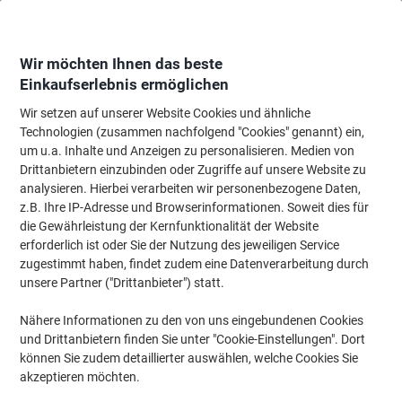
Skip
Skip
to
to
Content
Navigation
Wir möchten Ihnen das beste
Einkaufserlebnis ermöglichen
Wir setzen auf unserer Website Cookies und ähnliche
Startseite
Bürobedarf
Schreibtisch-Ausstattung
Kleber, Klebestreifen &
Technologien (zusammen nachfolgend "Cookies" genannt) ein,
um u.a. Inhalte und Anzeigen zu personalisieren. Medien von
UHU patafix Klebepads Weiß 80 Stück
Drittanbietern einzubinden oder Zugriffe auf unsere Website zu
analysieren. Hierbei verarbeiten wir personenbezogene Daten,
z.B. Ihre IP-Adresse und Browserinformationen. Soweit dies für
Marke:
UHU
Artikelnr.:
48810
die Gewährleistung der Kernfunktionalität der Website
erforderlich ist oder Sie der Nutzung des jeweiligen Service
zugestimmt haben, findet zudem eine Datenverarbeitung durch
unsere Partner ("Drittanbieter") statt.
Nähere Informationen zu den von uns eingebundenen Cookies
und Drittanbietern finden Sie unter "Cookie-Einstellungen". Dort
können Sie zudem detaillierter auswählen, welche Cookies Sie
akzeptieren möchten.